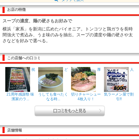
お店の特徴
スープの濃度、麺の硬さもお好みで
横浜「家系」を新潟に広めたパイオニア。トンコツと鶏ガラを長時
間強火で煮込み、うま味のみを抽出。スープの濃度や麺の硬さや太
さなどを好みで選べる。
この店舗への口コミ
祝
ど
厚
人
21周年感謝祭 味
うしても食べたく
切りチャーシュー
気ラーメン屋で割
濱家のラ...
なる時...
4枚入り！
引!!
店舗情報