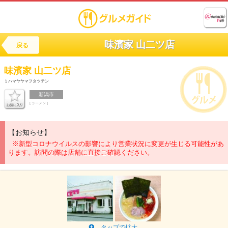
味濱家 山二ツ店
戻る
味濱家 山二ツ店
ミハマヤヤマフタツテン
新潟市
[ ラーメン ]
【お知らせ】
※新型コロナウイルスの影響により営業状況に変更が生じる可能性があ
ります。訪問の際は店舗に直接ご確認ください。
タップで拡大