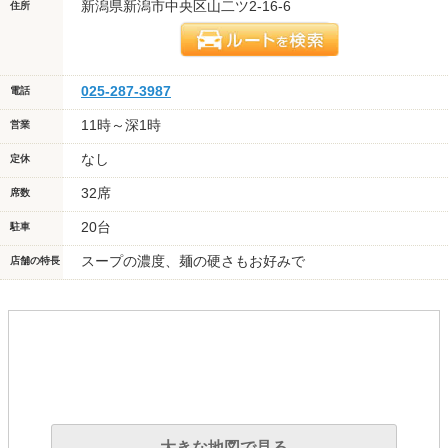
新潟県新潟市中央区山二ツ2-16-6
住所
025-287-3987
電話
11時～深1時
営業
なし
定休
32席
席数
20台
駐車
スープの濃度、麺の硬さもお好みで
店舗の特長
大きな地図で見る