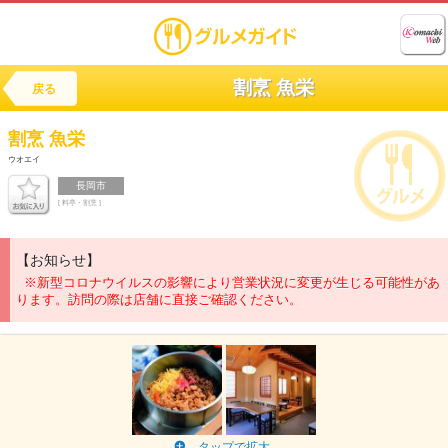
割烹 魚栄
戻る
割烹
魚栄
ウオエイ
長岡市
[ 料亭・割烹 ]
【お知らせ】
※新型コロナウイルスの影響により営業状況に変更が生じる可能性があ
ります。訪問の際は店舗に直接ご確認ください。
タップで拡大