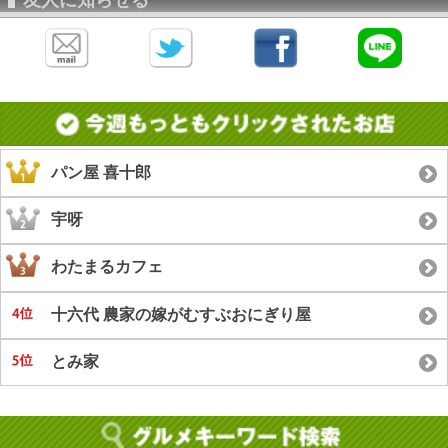
パン屋 喜十郎
宇呀
わたまるカフェ
十六代 農家の嫁がむすぶおにぎり屋
とみ家