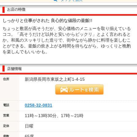
お店の特徴
しっかりと仕事がされた 良心的な値段の釜飯!!
ちょっと敷居が高そうだが、安心価格のメニューを取り揃えている
ココ。「高そうだけど以外と安いからビックリ」とよく言われると
か。和風のスッキリした造りで、街中ながら静かに料理を楽しむこ
とができる。釜飯の炊き上がる時間を待ちながら、ゆっくりと晩酌
を楽しんでもいいかも。
店舗情報
新潟県長岡市東坂之上町1-4-15
住所
0258-32-0831
電話
11時～13時30分、17時～21時
営業
日曜
定休
65席
席数