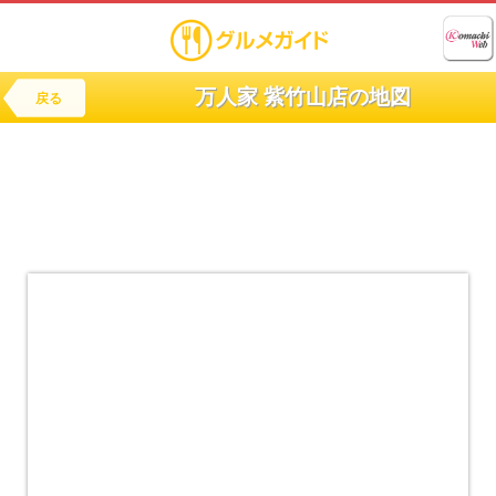
万人家 紫竹山店の地図
戻る