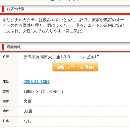
お店の特徴
オリジナルカクテルは飲みやすいと女性に評判。実家が農家のオー
ナーの作る野菜料理も、酒によく合う。明るいムードの店内は笑顔
にあふれ、女性1人でも入りやすい雰囲気だ。
店舗情報
新潟県長岡市大手通1-3-8 エイムビル1F
住所
0258-31-7359
電話
19時～24時（延長可）
営業
火曜
定休
30席
席数
なし
駐車