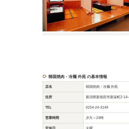
韓国焼肉・冷麺 外苑 の基本情報
店名
韓国焼肉・冷麺 外苑
住所
新潟県新発田市新栄町2-14
TEL
0254-24-3149
営業時間
夕方～24時
定休日
火曜