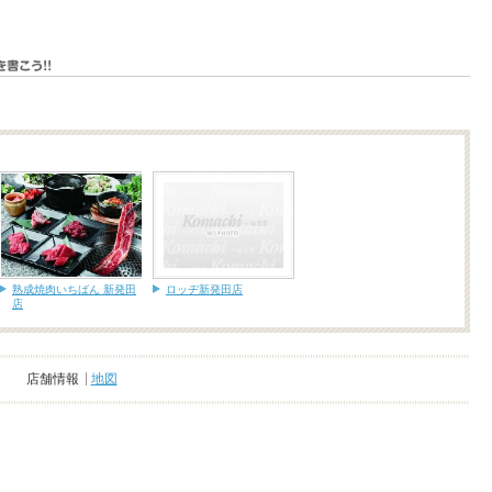
熟成焼肉いちばん 新発田
ロッヂ新発田店
店
店舗情報
地図