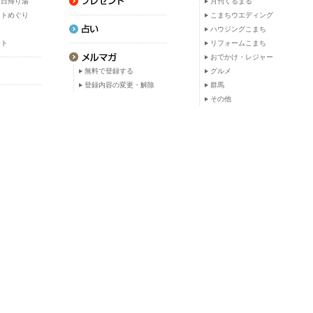
・日帰り湯
月刊くるまる
ットめぐり
こまちウエディング
ト
ハウジングこまち
ット
リフォームこまち
おでかけ・レジャー
無料で登録する
グルメ
登録内容の変更・解除
群馬
その他