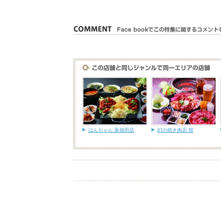
はんぢゃん 新発田店
幻の焼き肉店 煌