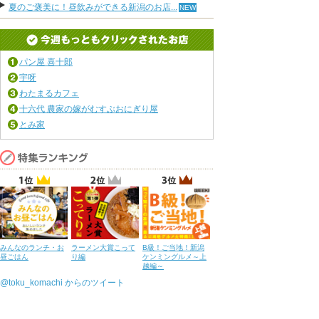
夏のご褒美に！昼飲みができる新潟のお店...
パン屋 喜十郎
宇呀
わたまるカフェ
十六代 農家の嫁がむすぶおにぎり屋
とみ家
みんなのランチ・お
ラーメン大賞こって
B級！ご当地！新潟
昼ごはん
り編
ケンミングルメ～上
越編～
@toku_komachi からのツイート