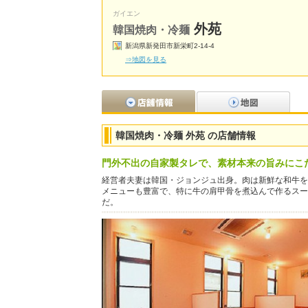
ガイエン
外苑
韓国焼肉・冷麺
新潟県新発田市新栄町2-14-4
⇒地図を見る
韓国焼肉・冷麺 外苑 の店舗情報
門外不出の自家製タレで、素材本来の旨みにこ
経営者夫妻は韓国・ジョンジュ出身。肉は新鮮な和牛を
メニューも豊富で、特に牛の肩甲骨を煮込んで作るスープ
だ。