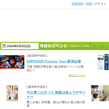
店舗情報
地図
クチコミ
2026年8月9日(日)
[ 新潟市中央区 ]
EXPO2025 Futures Tour 新潟会場
大阪･関西万博を振り返る特別イベントが新
潟に！
続きはこちら⇒
[ 新潟市中央区 ]
竹久夢二のすべて 画家は詩人でデザイ
ナー
夢二が描く女性像。誰もが憧れた美人画の世
界