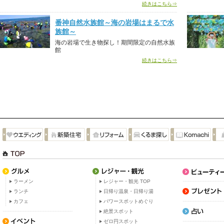
続きはこちら⇒
番神自然水族館～海の岩場はまるで水
族館～
海の岩場で生き物探し！期間限定の自然水族
館
続きはこちら⇒
ラーメン
レジャー・観光 TOP
ランチ
日帰り温泉・日帰り湯
カフェ
パワースポットめぐり
絶景スポット
ゼロ円スポット