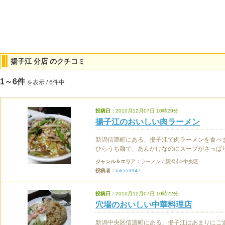
揚子江 分店 のクチコミ
1～6件
を表示 / 6件中
投稿日：
2010月12月07日 10時29分
揚子江のおいしい肉ラーメン
新潟信濃町にある、揚子江で肉ラーメンを食べ
ひらうち麺で、あんかけなのにスープがさっぱり
ジャンル＆エリア：
ラーメン / 新潟市>中央区
投稿者：
tok553947
投稿日：
2010月12月07日 10時22分
穴場のおいしい中華料理店
新潟中央区信濃町にある、揚子江はあまりにご