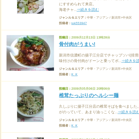
にすすめられて来店。
海老チャ...
⇒続きを読む
ジャンル＆エリア：
中華・アジアン / 新潟市>中央区
投稿者：
tok553947
投稿日：
2009月12月13日 13時28分
骨付肉がうまい!
新潟市信濃町の揚子江分店でチャップソバ(排滑
味付けの骨付肉がドーンと乗ってボ...
⇒続きを
ジャンル＆エリア：
中華・アジアン / 新潟市>中央区
投稿者：
K_K
投稿日：
2009月05月06日 20時06分
椎茸たっぷりのヘルシー麺
久しぶりに揚子江分店の椎茸そばを食べました
がのっていて、あまり油っこくな...
⇒続きを読
ジャンル＆エリア：
中華・アジアン / 新潟市>中央区
投稿者：
K_K