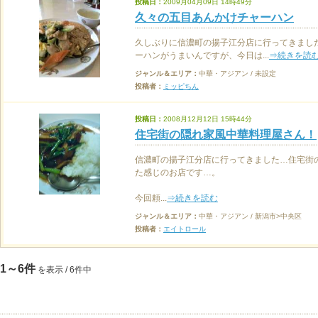
投稿日：
2009月04月09日 14時49分
久々の五目あんかけチャーハン
久しぶりに信濃町の揚子江分店に行ってきまし
ーハンがうまいんですが、今日は...
⇒続きを読
ジャンル＆エリア：
中華・アジアン / 未設定
投稿者：
ミッピちん
投稿日：
2008月12月12日 15時44分
住宅街の隠れ家風中華料理屋さん！
信濃町の揚子江分店に行ってきました…住宅街
た感じのお店です…。
今回頼...
⇒続きを読む
ジャンル＆エリア：
中華・アジアン / 新潟市>中央区
投稿者：
エイトロール
1～6件
を表示 / 6件中