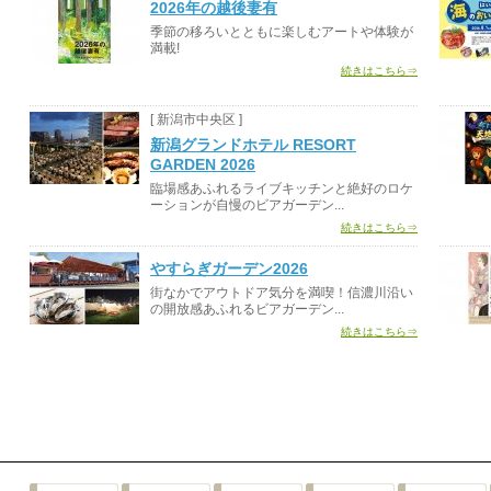
2026年の越後妻有
季節の移ろいとともに楽しむアートや体験が
満載!
続きはこちら⇒
[ 新潟市中央区 ]
新潟グランドホテル RESORT
GARDEN 2026
臨場感あふれるライブキッチンと絶好のロケ
ーションが自慢のビアガーデン...
続きはこちら⇒
やすらぎガーデン2026
街なかでアウトドア気分を満喫！信濃川沿い
の開放感あふれるビアガーデン...
続きはこちら⇒