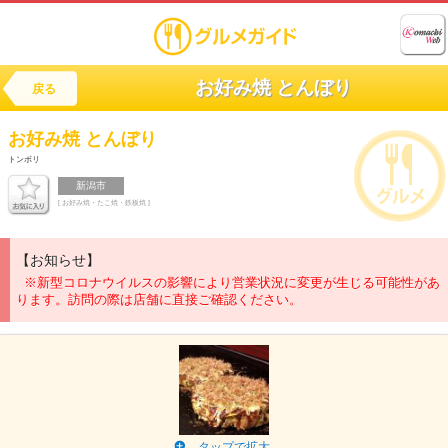
お好み焼 とんぼり
戻る
お好み焼
とんぼり
トンボリ
新潟市
[ お好み焼・たこ焼・鉄板焼 ]
【お知らせ】
※新型コロナウイルスの影響により営業状況に変更が生じる可能性があ
ります。訪問の際は店舗に直接ご確認ください。
タップで拡大