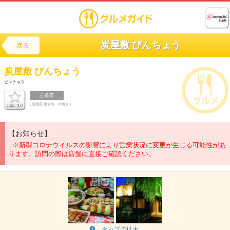
炭屋敷 びんちょう
戻る
炭屋敷
びんちょう
ビンチョウ
三条市
[ 居酒屋,焼き鳥・串焼き ]
【お知らせ】
※新型コロナウイルスの影響により営業状況に変更が生じる可能性があ
ります。訪問の際は店舗に直接ご確認ください。
タップで拡大