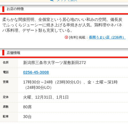
お店の特徴
柔らかな間接照明、全個室という居心地のいい和みの空間。備長炭
でふっくらジューシーに焼き上げる串焼きが人気。鶏料理やネバネ
バ系料理、デザート類も充実している。
[有料] 掲載：
長岡うまい店（236件）
店舗情報
新潟県三条市大字一ツ屋敷新田272
住所
0256-45-3008
電話
17時30分～24時（23時30分LO）、金・土曜～深1時
営業
（24時30分LO）
火曜、12月31日、1月1日
定休
80席
席数
30台
駐車