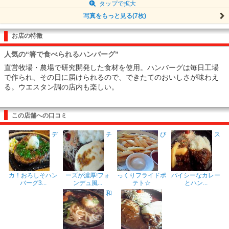
タップで拡大
写真をもっと見る(7枚)
お店の特徴
人気の“箸で食べられるハンバーグ”
直営牧場・農場で研究開発した食材を使用。ハンバーグは毎日工場
で作られ、その日に届けられるので、できたてのおいしさが味わえ
る。ウエスタン調の店内も楽しい。
この店舗への口コミ
デ
チ
び
ス
カ！おろしそハン
ーズが濃厚!フォ
っくりフライドポ
パイシーなカレー
バーグ3...
ンデュ風...
テト☆
とハン...
和