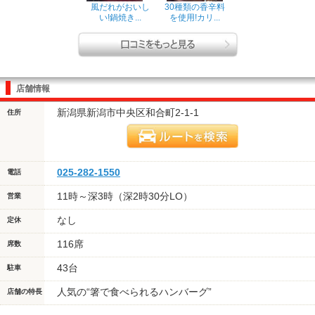
風だれがおいし
30種類の香辛料
い!鍋焼き...
を使用!カリ...
店舗情報
新潟県新潟市中央区和合町2-1-1
住所
025-282-1550
電話
11時～深3時（深2時30分LO）
営業
なし
定休
116席
席数
43台
駐車
人気の“箸で食べられるハンバーグ”
店舗の特長