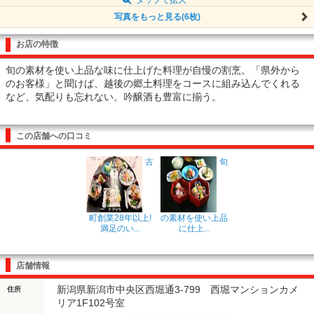
写真をもっと見る(6枚)
お店の特徴
旬の素材を使い上品な味に仕上げた料理が自慢の割烹。「県外から
のお客様」と聞けば、越後の郷土料理をコースに組み込んでくれる
など、気配りも忘れない。吟醸酒も豊富に揃う。
この店舗への口コミ
古
旬
町創業28年以上!
の素材を使い上品
満足のい...
に仕上...
店舗情報
新潟県新潟市中央区西堀通3-799 西堀マンションカメ
住所
リア1F102号室