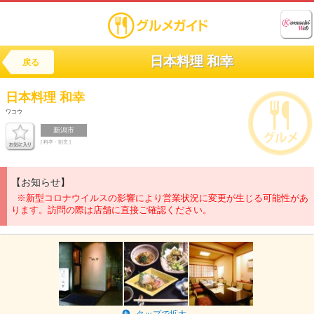
日本料理 和幸
戻る
日本料理
和幸
ワコウ
新潟市
[ 料亭・割烹 ]
【お知らせ】
※新型コロナウイルスの影響により営業状況に変更が生じる可能性があ
ります。訪問の際は店舗に直接ご確認ください。
タップで拡大