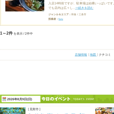
入店14時前ですが、駐車場は結構いっぱいです
でも店内は広々し...
⇒続きを読む
ジャンル＆エリア：
和食 / 三条市
投稿者：
furu
1～2件
を表示 / 2件中
店舗情報
地図
クチコミ
2026年8月9日(日)
[ 見附市 ]