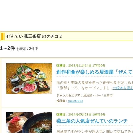
ぜんてい 燕三条店 のクチコミ
1～2件
を表示 / 2件中
投稿日：
2018月11月14日 17時09分
創作和食が楽しめる居酒屋「ぜんて
海の幸と季節の食材を使った創作和食を楽しめ
「別邸すごろ」をオープンしまし...
⇒続きを読
ジャンル＆エリア：
居酒屋・バー / 三条市
投稿者：
tok297832
投稿日：
2014月05月23日 16時12分
燕三条の人気店ぜんていのランチ
居酒屋ですがランチが超人気と聞いて訪ねてみ