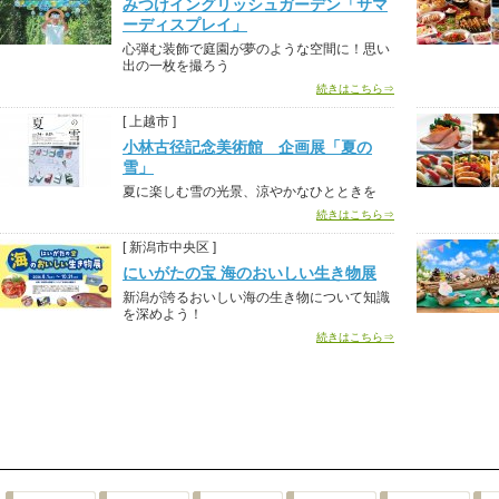
みつけイングリッシュガーデン「サマ
ーディスプレイ」
心弾む装飾で庭園が夢のような空間に！思い
出の一枚を撮ろう
続きはこちら⇒
[ 上越市 ]
小林古径記念美術館 企画展「夏の
雪」
夏に楽しむ雪の光景、涼やかなひとときを
続きはこちら⇒
[ 新潟市中央区 ]
にいがたの宝 海のおいしい生き物展
新潟が誇るおいしい海の生き物について知識
を深めよう！
続きはこちら⇒