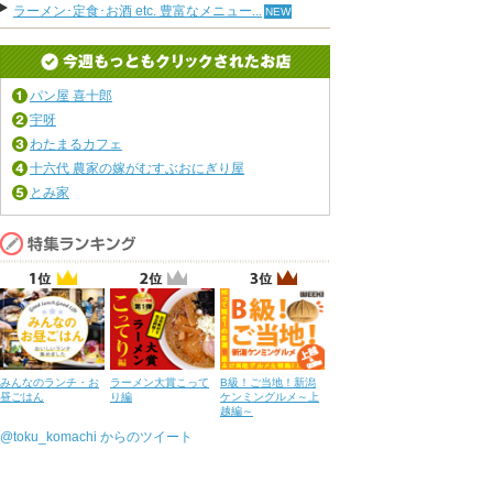
ラーメン･定食･お酒 etc. 豊富なメニュー...
パン屋 喜十郎
宇呀
わたまるカフェ
十六代 農家の嫁がむすぶおにぎり屋
とみ家
みんなのランチ・お
ラーメン大賞こって
B級！ご当地！新潟
昼ごはん
り編
ケンミングルメ～上
越編～
@toku_komachi からのツイート