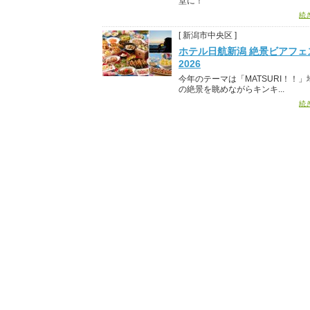
堂に！
続
[ 新潟市中央区 ]
ホテル日航新潟 絶景ビアフェ
2026
今年のテーマは「MATSURI！！」地
の絶景を眺めながらキンキ...
続