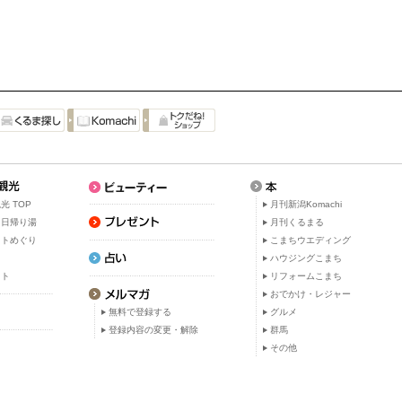
光 TOP
月刊新潟Komachi
・日帰り湯
月刊くるまる
ットめぐり
こまちウエディング
ト
ハウジングこまち
ット
リフォームこまち
おでかけ・レジャー
無料で登録する
グルメ
登録内容の変更・解除
群馬
その他