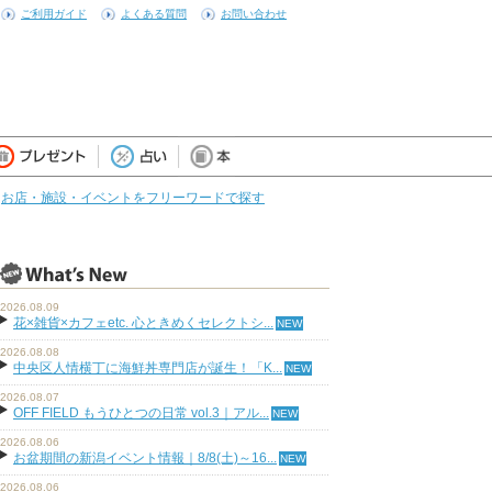
ご利用ガイド
よくある質問
お問い合わせ
お店・施設・イベントをフリーワードで探す
2026.08.09
花×雑貨×カフェetc. 心ときめくセレクトシ...
2026.08.08
中央区人情横丁に海鮮丼専門店が誕生！「K...
2026.08.07
OFF FIELD もうひとつの日常 vol.3｜アル...
2026.08.06
お盆期間の新潟イベント情報｜8/8(土)～16...
2026.08.06