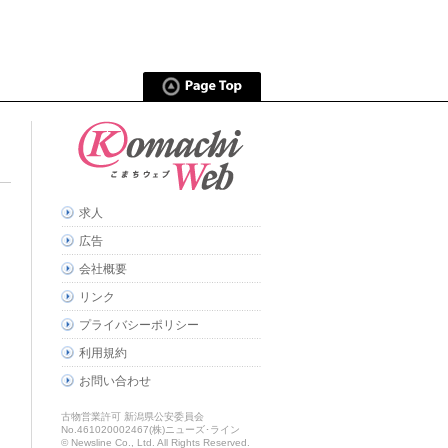
求人
広告
会社概要
リンク
プライバシーポリシー
利用規約
お問い合わせ
古物営業許可 新潟県公安委員会
No.461020002467(株)ニューズ･ライン
© Newsline Co., Ltd. All Rights Reserved.