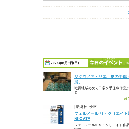
2026年8月9日(日)
ジクウノアトリエ「夏の手織
展」
戦禍地域の文化日常を手仕事作品
る
続
[ 新潟市中央区 ]
フェルメール リ・クリエイト展
NIIGATA
フェルメールのリ・クリエイト作品