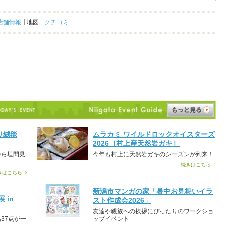
店舗情報
地図
クチコミ
り絨毯
ムラカミ ワイルドロックオイスターズ
2026［村上産天然岩ガキ］
から垣間見
今年も村上に天然岩ガキのシーズンが到来！
続きはこちら⇒
きはこちら⇒
新潟市マンガの家「暑中お見舞いイラ
 in
スト作成会2026」
友達や親族への挨拶にぴったりのワークショ
37点が一
ップイベント