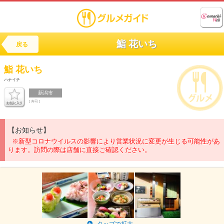
鮨 花いち
戻る
鮨
花いち
ハナイチ
新潟市
[ 寿司 ]
【お知らせ】
※新型コロナウイルスの影響により営業状況に変更が生じる可能性があ
ります。訪問の際は店舗に直接ご確認ください。
タップで拡大