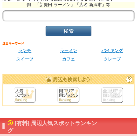
例：「新発田 ラーメン」「店名 新潟市」等
ランチ
ラーメン
バイキング
スイーツ
カフェ
クレープ
[有料] 周辺人気スポットランキン
グ