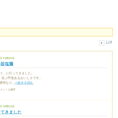
1
| 2
日 11時24分
の旨塩麺
け」に行ってきました。
、並ぶ甲斐あるおいしさです。
明なス...
⇒続きを読む
メン / 上越市
日 10時13分
ってきました