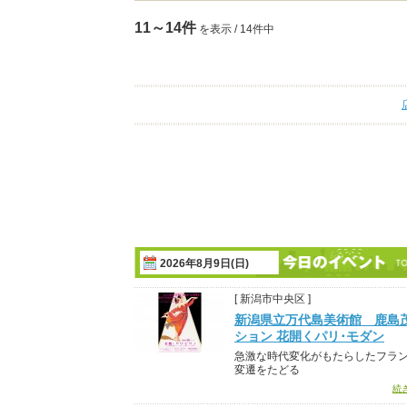
11～14件
を表示 / 14件中
2026年8月9日(日)
[ 新潟市中央区 ]
新潟県立万代島美術館 鹿島
ション 花開くパリ･モダン
急激な時代変化がもたらしたフラ
変遷をたどる
続