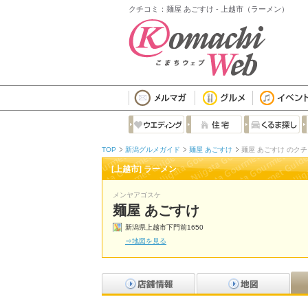
クチコミ：麺屋 あごすけ - 上越市（ラーメン）
TOP
新潟グルメガイド
麺屋 あごすけ
麺屋 あごすけ のク
[上越市] ラーメン
メンヤアゴスケ
麺屋 あごすけ
新潟県上越市下門前1650
⇒地図を見る