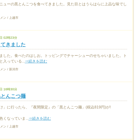
ニューの黒とんこつを食べてきました。見た目とはうらはらに上品な味でし
メン / 上越市
日 02時23分
ってきました
ました。食べたのはしお。トッピングでチャーシューのせちゃいました。ト
入っている...
⇒続きを読む
メン / 新潟市
日 16時30分
黒とんこつ麺
け」に行ったら、『夜間限定』の「黒とんこつ麺」(税込819円)が!
くなっていま...
⇒続きを読む
メン / 上越市