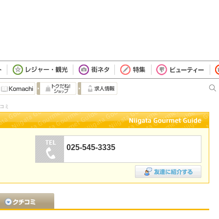
チコミ
025-545-3335