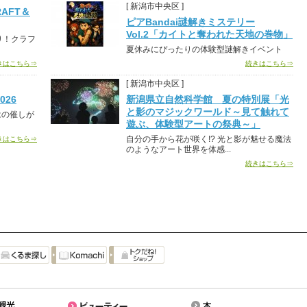
[ 新潟市中央区 ]
AFT＆
ピアBandai謎解きミステリー
Vol.2「カイトと奪われた天地の巻物」
り！クラフ
夏休みにぴったりの体験型謎解きイベント
きはこちら⇒
続きはこちら⇒
[ 新潟市中央区 ]
26
新潟県立自然科学館 夏の特別展「光
と影のマジックワールド～見て触れて
はの催しが
遊ぶ、体験型アートの祭典～」
自分の手から花が咲く!? 光と影が魅せる魔法
きはこちら⇒
のようなアート世界を体感...
続きはこちら⇒