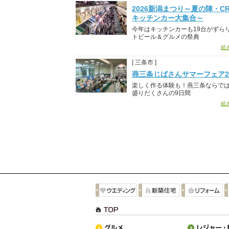
2026新潟まつり～夏の陣・CR
キッチンカー大集合～
今年はキッチンカーも19台がずら
トビール＆グルメの祭典
続
[ 三条市 ]
燕三条じばさんサマーフェア20
楽しく作る体験も！燕三条ならで
盛りだくさんの9日間
続