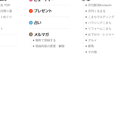
光 TOP
月刊新潟Komachi
・日帰り湯
月刊くるまる
ットめぐり
こまちウエディング
ト
ハウジングこまち
ット
リフォームこまち
おでかけ・レジャー
無料で登録する
グルメ
登録内容の変更・解除
群馬
その他