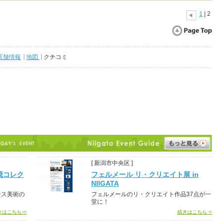
1
| 2
店舗情報
地図
クチコミ
[ 新潟市中央区 ]
茂コレク
フェルメール リ・クリエイト展 in
NIIGATA
ンス美術の
フェルメールのリ・クリエイト作品37点が一
堂に！
きはこちら⇒
続きはこちら⇒