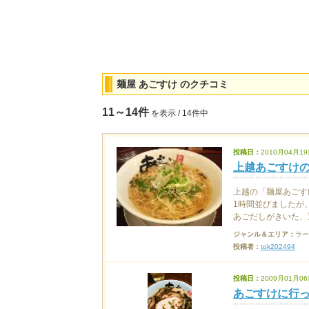
麺屋 あごすけ のクチコミ
11～14件
を表示 / 14件中
投稿日：
2010月04月19
上越あごすけ
上越の「麺屋あごす
1時間並びましたが
あごだしがきいた、透
ジャンル＆エリア：
ラー
投稿者：
tok202494
投稿日：
2009月01月06
あごすけに行