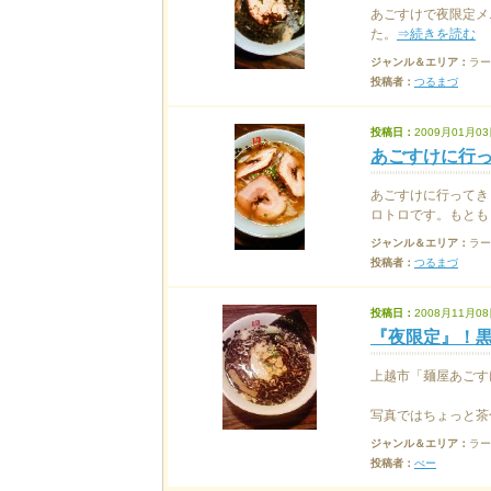
あごすけで夜限定メ
た。
⇒続きを読む
ジャンル＆エリア：
ラー
投稿者：
つるまづ
投稿日：
2009月01月03
あごすけに行
あごすけに行ってき
ロトロです。もともと
ジャンル＆エリア：
ラー
投稿者：
つるまづ
投稿日：
2008月11月08
『夜限定』！
上越市「麺屋あごす
写真ではちょっと茶色
ジャンル＆エリア：
ラー
投稿者：
べー