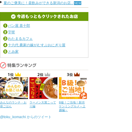
夏のご褒美に！昼飲みができる新潟のお店...
パン屋 喜十郎
宇呀
わたまるカフェ
十六代 農家の嫁がむすぶおにぎり屋
とみ家
みんなのランチ・お
ラーメン大賞こって
B級！ご当地！新潟
昼ごはん
り編
ケンミングルメ～上
越編～
@toku_komachi からのツイート