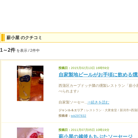
薪小屋 のクチコミ
1～2件
を表示 / 2件中
投稿日：
2015月02月13日 16時59分
自家製地ビールがお手頃に飲める燻
西蒲区カーブドッチ隣の燻製レストラン「薪小
べられます♪
自家製ソーセー...
⇒続きを読む
ジャンル＆エリア：
レストラン・大衆食堂 / 新潟市>西蒲
投稿者：
tok297832
投稿日：
2011月07月05日 10時19分
薪小屋の越後もちぶたソーセージ