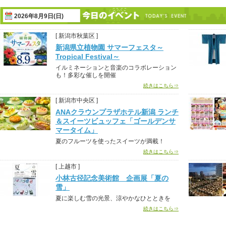
2026年8月9日(日)
[ 新潟市秋葉区 ]
新潟県立植物園 サマーフェスタ～
Tropical Festival～
イルミネーションと音楽のコラボレーション
も！多彩な催しを開催
続きはこちら⇒
[ 新潟市中央区 ]
ANAクラウンプラザホテル新潟 ランチ
＆スイーツビュッフェ「ゴールデンサ
マータイム」
夏のフルーツを使ったスイーツが満載！
続きはこちら⇒
[ 上越市 ]
小林古径記念美術館 企画展「夏の
雪」
夏に楽しむ雪の光景、涼やかなひとときを
続きはこちら⇒