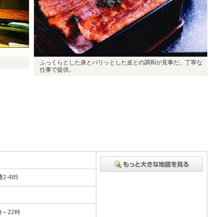
ふっくらとした身とパリッとした皮との調和が見事だ。丁寧な
仕事で提供。
2-485
時～22時