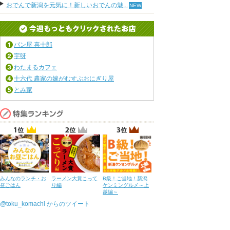
おでんで新潟を元気に！新しいおでんの魅...
パン屋 喜十郎
宇呀
わたまるカフェ
十六代 農家の嫁がむすぶおにぎり屋
とみ家
みんなのランチ・お
ラーメン大賞こって
B級！ご当地！新潟
昼ごはん
り編
ケンミングルメ～上
越編～
@toku_komachi からのツイート