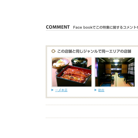
一〆本店
勘吉