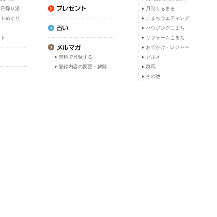
・日帰り湯
月刊くるまる
ットめぐり
こまちウエディング
ト
ハウジングこまち
ット
リフォームこまち
おでかけ・レジャー
無料で登録する
グルメ
登録内容の変更・解除
群馬
その他