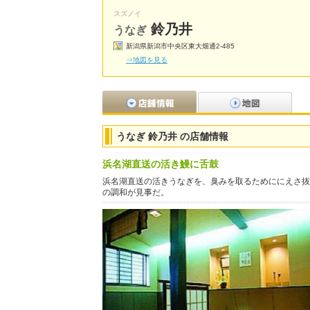
スズノイ
鈴乃井
うなぎ
新潟県新潟市中央区東大畑通2-485
⇒地図を見る
うなぎ 鈴乃井 の店舗情報
浜名湖直送の活き鰻に舌鼓
浜名湖直送の活きうなぎを、臭みを取るためににえさ抜
の調和が見事だ。