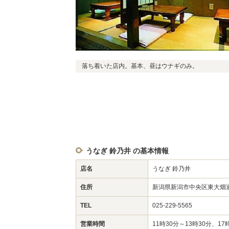
落ち着いた店内。基本、昼はウナギのみ。
うなぎ 鈴乃井 の基本情報
店名
うなぎ 鈴乃井
住所
新潟県新潟市中央区東大畑通
TEL
025-229-5565
営業時間
11時30分～13時30分、17