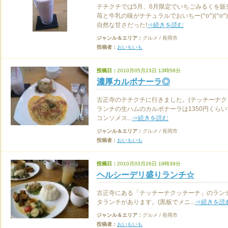
テチクチでは5月、6月限定でいちごみるくを販
苺と牛乳の味がナチュラルでおいちー(^o^)(^o^)
自然な甘さだった!
⇒続きを読む
ジャンル＆エリア：
グルメ / 長岡市
投稿者：
おいもいも
投稿日：
2010月05月23日 13時58分
濃厚カルボナーラ◎
古正寺のテチクチに行きました。(テッチーナク
ランチの生ハムのカルボナーラは1350円くら
コンソメス...
⇒続きを読む
ジャンル＆エリア：
グルメ / 長岡市
投稿者：
おいもいも
投稿日：
2010月03月26日 18時39分
ヘルシーデリ盛りランチ☆
古正寺にある「テッチーナクッチーナ」のラン
タランチがあります。(黒板でメニ...
⇒続きを読
ジャンル＆エリア：
グルメ / 長岡市
投稿者：
おいもいも