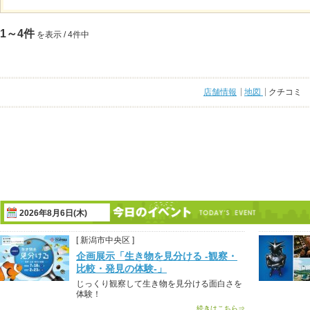
1～4件
を表示 / 4件中
店舗情報
地図
クチコミ
2026年8月6日(木)
[ 新潟市中央区 ]
企画展示「生き物を見分ける -観察・
比較・発見の体験-」
じっくり観察して生き物を見分ける面白さを
体験！
続きはこちら⇒