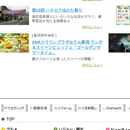
第18回 ハチロクゆかた祭り
湯沢温泉通りにいろいろな出店がズラリ。豪
華景品が当たる抽選会も
続きはこちら⇒
[ 新潟市中央区 ]
ANAクラウンプラザホテル新潟 ランチ
＆スイーツビュッフェ「ゴールデンサ
マータイム」
夏のフルーツを使ったスイーツが満載！
続きはこちら⇒