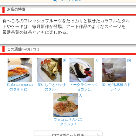
お店の特徴
食べごろのフレッシュフルーツをたっぷりと載せたカラフルなタル
トやケーキは、毎月新作が登場。アート作品のようなスイーツを、
厳選茶葉の紅茶とともに楽しめる。
この店舗への口コミ
国
ガ
国
Cafe comme ca
産いちごとバナナ
トークラシックシ
産つがる林檎のド
のタルトに...
のタルト
ョコラ(...
ライフ...
カ
フェコムサのパス
タランチ♪