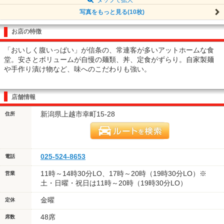
写真をもっと見る(10枚)
お店の特徴
「おいしく腹いっぱい」が信条の、常連客が多いアットホームな食
堂。安さとボリュームが自慢の麺類、丼、定食がずらり。自家製麺
や手作り漬け物など、味へのこだわりも強い。
店舗情報
新潟県上越市幸町15-28
住所
025-524-8653
電話
11時～14時30分LO、17時～20時（19時30分LO）※
営業
土・日曜・祝日は11時～20時（19時30分LO）
金曜
定休
48席
席数