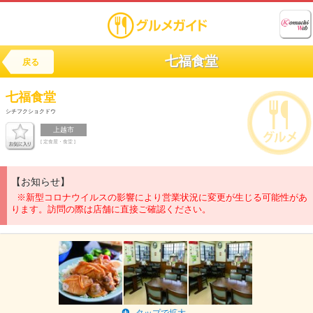
七福食堂
戻る
七福食堂
シチフクショクドウ
上越市
[ 定食屋・食堂 ]
【お知らせ】
※新型コロナウイルスの影響により営業状況に変更が生じる可能性があ
ります。訪問の際は店舗に直接ご確認ください。
タップで拡大