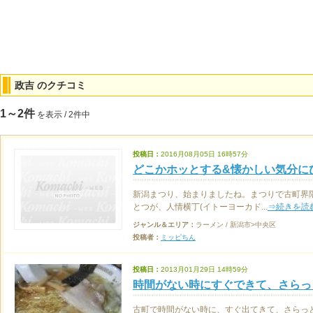
政吉 のクチコミ
1～2件
を表示 / 2件中
投稿日：
2016月08月05日 16時57分
どこかホッとする&懐かしい気分に
新潟まつり、始まりましたね。まつりで古町界
とつが、人情横丁(イトーヨーカド...
⇒続きを読
ジャンル＆エリア：
ラーメン / 新潟市>中央区
投稿者：
ミッピちん
投稿日：
2013月01月29日 14時59分
時間がない時にすぐできて、さらっ
古町で時間がない時に、すぐ出てきて、さらっ