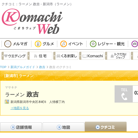
クチコミ：ラーメン 政吉 - 新潟市（ラーメン）
TOP
新潟グルメガイド
政吉
政吉 のクチコミ
[新潟市] ラーメン
マサキチ
0
政吉
ラーメン
新潟県新潟市中央区本町6 人情横丁内
⇒地図を見る