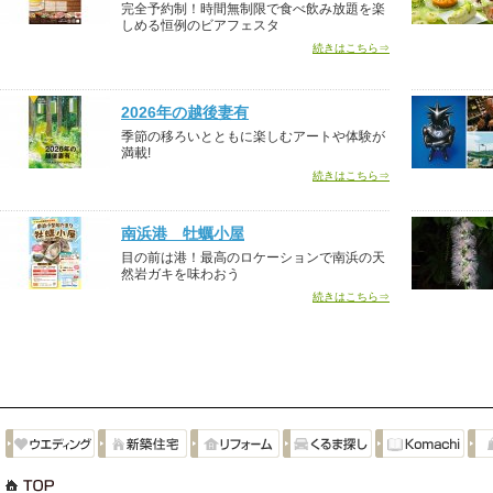
完全予約制！時間無制限で食べ飲み放題を楽
しめる恒例のビアフェスタ
続きはこちら⇒
2026年の越後妻有
季節の移ろいとともに楽しむアートや体験が
満載!
続きはこちら⇒
南浜港 牡蠣小屋
目の前は港！最高のロケーションで南浜の天
然岩ガキを味わおう
続きはこちら⇒