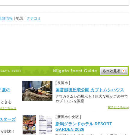
店舗情報
地図
クチコミ
[ 長岡市 ]
「夏の
国営越後丘陵公園 カブトムシハウス
クワガタムシの展示も！巨大な虫かごの中で
カブトムシを観察
とときを
続きはこちら⇒
きはこちら⇒
[ 新潟市中央区 ]
スターズ
新潟グランドホテル RESORT
GARDEN 2026
ンが到来！