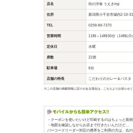
店名
街の洋食 うえきing
住所
新潟県小千谷市城内2-10-3
TEL
0258-89-7370
営業時間
11時～14時30分（14時LO
定休日
水曜
席数
22席
駐車場
8台
店舗の特長
こだわりのカレー＆パスタ
※この店舗の掲載情報に誤りがある場合は、こちらよりお知らせく
・クーポンを使いたいけど印刷するのはちょっと面倒
・地図を確認しながらお店まで行きたいんだけど…
バーコードリーダー対応の携帯をご利用の方は、右の