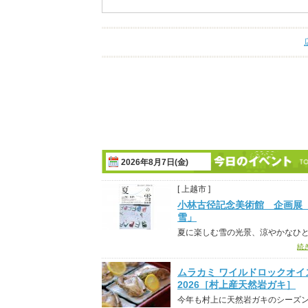
2026年8月7日(金)
[ 上越市 ]
小林古径記念美術館 企画展
雪」
夏に楽しむ雪の光景、涼やかなひ
続
ムラカミ ワイルドロックオイ
2026［村上産天然岩ガキ］
今年も村上に天然岩ガキのシーズ