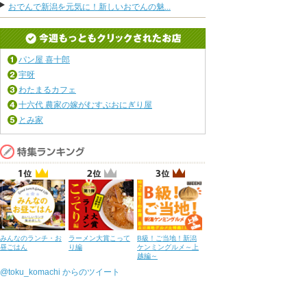
おでんで新潟を元気に！新しいおでんの魅...
パン屋 喜十郎
宇呀
わたまるカフェ
十六代 農家の嫁がむすぶおにぎり屋
とみ家
みんなのランチ・お
ラーメン大賞こって
B級！ご当地！新潟
昼ごはん
り編
ケンミングルメ～上
越編～
@toku_komachi からのツイート