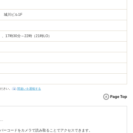
1 城川ビル1F
）、17時30分～22時（21時LO）
ださい。
間違いを通報する
…
バーコードをカメラで読み取ることでアクセスできます。