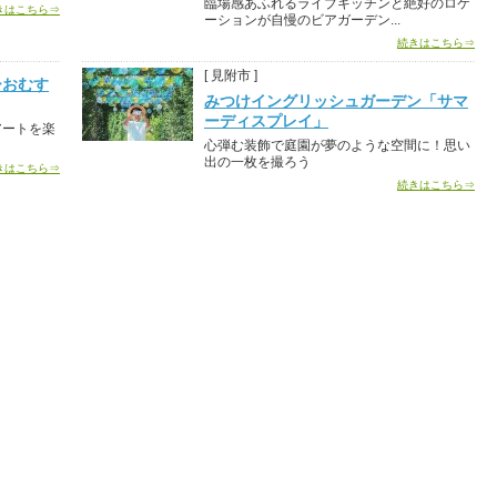
臨場感あふれるライブキッチンと絶好のロケ
きはこちら⇒
ーションが自慢のビアガーデン...
続きはこちら⇒
[ 見附市 ]
ーおむす
みつけイングリッシュガーデン「サマ
ーディスプレイ」
アートを楽
心弾む装飾で庭園が夢のような空間に！思い
出の一枚を撮ろう
きはこちら⇒
続きはこちら⇒