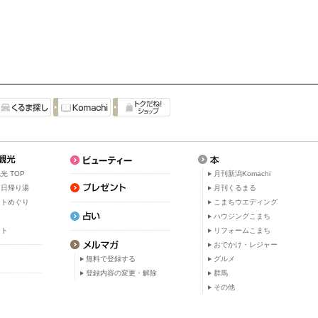
光 TOP
月刊新潟Komachi
・日帰り湯
月刊くるまる
ットめぐり
こまちウエディング
ト
ハウジングこまち
ット
リフォームこまち
おでかけ・レジャー
無料で登録する
グルメ
登録内容の変更・解除
群馬
その他