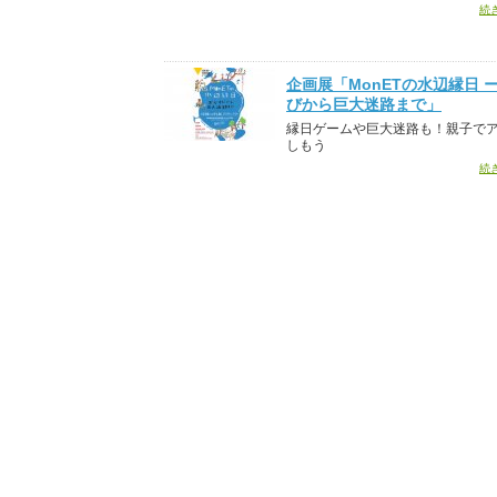
続
企画展「MonETの水辺縁日 
びから巨大迷路まで」
縁日ゲームや巨大迷路も！親子で
しもう
続