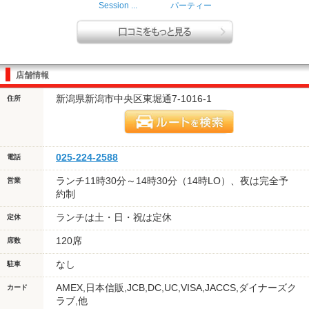
Session ...
パーティー
店舗情報
新潟県新潟市中央区東堀通7-1016-1
住所
025-224-2588
電話
ランチ11時30分～14時30分（14時LO）、夜は完全予
営業
約制
ランチは土・日・祝は定休
定休
120席
席数
なし
駐車
AMEX,日本信販,JCB,DC,UC,VISA,JACCS,ダイナーズク
カード
ラブ,他