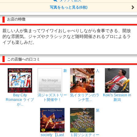
写真をもっと見る(6枚)
お店の特徴
親しい人が集まってワイワイおしゃべりしながら食事できる、開放
的な雰囲気。ジャズやクラシックなど随時開催されるプロによるラ
イブも楽しみだ。
この店舗への口コミ
新
人
Bay City
潟ジャズストリー
気イタリアンのラ
Koki's Session in
Romance ライブ
ト開催中！
ンチ営...
新潟
が...
第
society 【Last
１回ソシエティー