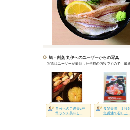
鮨・割烹 丸伊へのユーザーからの写真
写真はユーザーが撮影した当時の内容ですので、最
自分へのご褒美♪寿
食楽美味 ３種
司ランチ美味し...
魚醤油で召し上..