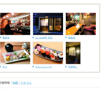
鮨柴木
はつね寿司 本店
鮨観音
灯り
えちごよしいけ
兄弟寿し
店舗情報
地図
クチコミ