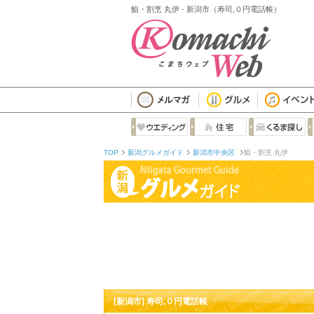
鮨・割烹 丸伊 - 新潟市（寿司,０円電話帳）
TOP
新潟グルメガイド
新潟市中央区
鮨・割烹 丸伊
[新潟市] 寿司,０円電話帳