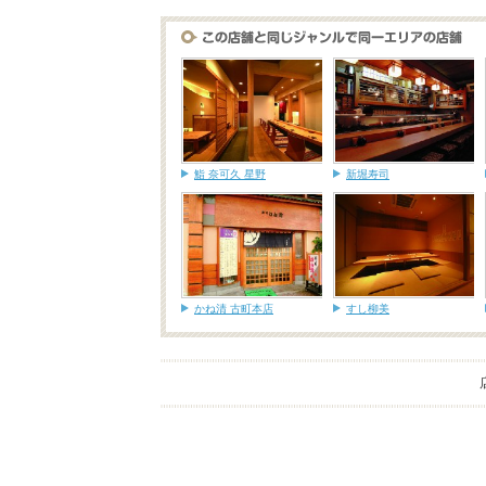
鮨 奈可久 星野
新堀寿司
かね清 古町本店
すし柳美