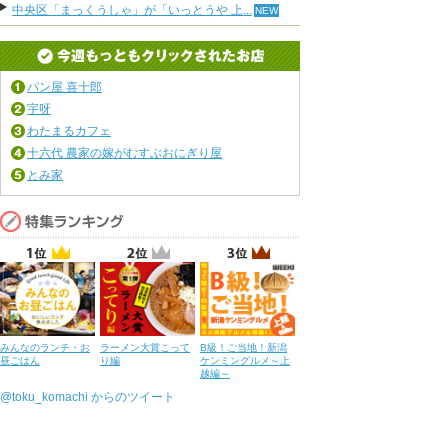
中央区「まっくうしゃ」が「いっとうや 上...
パン屋 喜十郎
宇呀
わたまるカフェ
十六代 農家の嫁がむすぶおにぎり屋
とみ家
みんなのランチ・お
ラーメン大賞こって
B級！ご当地！新潟
昼ごはん
り編
ケンミングルメ～上
越編～
@toku_komachi からのツイート