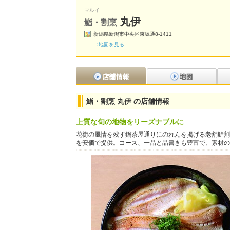
マルイ
丸伊
鮨・割烹
新潟県新潟市中央区東堀通8-1411
⇒地図を見る
鮨・割烹 丸伊 の店舗情報
上質な旬の地物をリーズナブルに
花街の風情を残す鍋茶屋通りにのれんを掲げる老舗鮨割
を安価で提供。コース、一品と品書きも豊富で、素材の