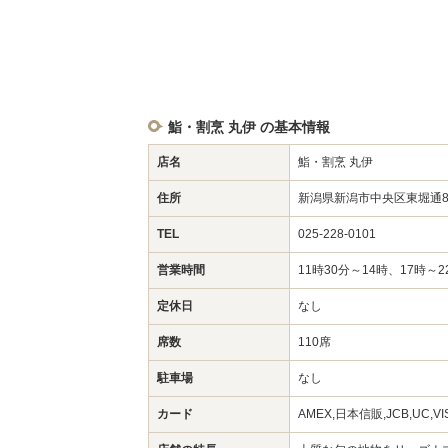
鮨・割烹 丸伊 の基本情報
店名
鮨・割烹 丸伊
住所
新潟県新潟市中央区東堀通8
TEL
025-228-0101
営業時間
11時30分～14時、17時～2
定休日
なし
席数
110席
駐車場
なし
カード
AMEX,日本信販,JCB,UC,V