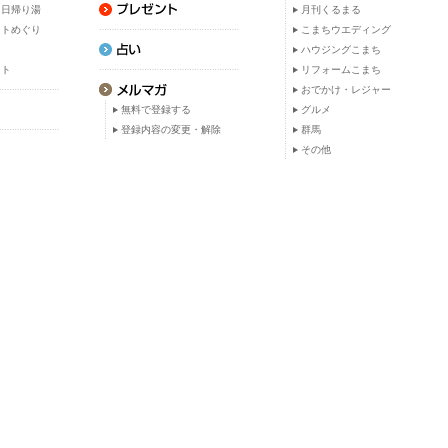
・日帰り湯
月刊くるまる
ットめぐり
こまちウエディング
ト
ハウジングこまち
ット
リフォームこまち
おでかけ・レジャー
無料で登録する
グルメ
登録内容の変更・解除
群馬
その他