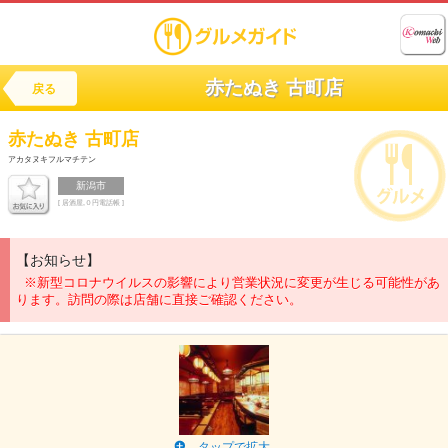
赤たぬき 古町店
戻る
赤たぬき 古町店
アカタヌキフルマチテン
新潟市
[ 居酒屋,０円電話帳 ]
【お知らせ】
※新型コロナウイルスの影響により営業状況に変更が生じる可能性があ
ります。訪問の際は店舗に直接ご確認ください。
タップで拡大