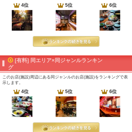
4位
5位
6位
[有料] 同エリア×同ジャンルランキン
グ
このお店(施設)周辺にある同ジャンルのお店(施設)をランキングで表
示します。
4位
5位
6位