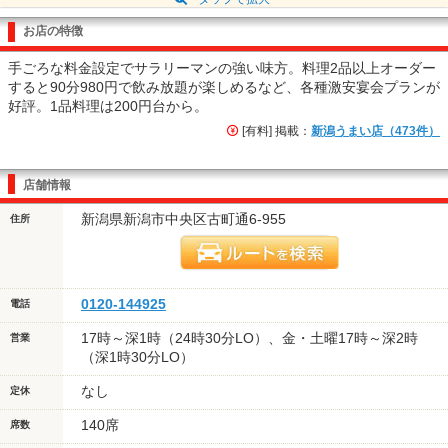
お店の特徴
手ごろな料金設定でサラリーマンの強い味方。料理2品以上オーダー
すると90分980円で飲み放題が楽しめるなど、各種激安宴会プランが
好評。1品料理は200円台から。
[有料] 掲載：
新潟うまい店（473件）
店舗情報
新潟県新潟市中央区古町通6-955
住所
0120-144925
電話
17時～深1時（24時30分LO）、金・土曜17時～深2時
営業
（深1時30分LO）
なし
定休
140席
席数