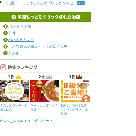
中央区「まっくうしゃ」が「いっとうや 上...
パン屋 喜十郎
宇呀
わたまるカフェ
十六代 農家の嫁がむすぶおにぎり屋
とみ家
みんなのランチ・お
ラーメン大賞こって
B級！ご当地！新潟
昼ごはん
り編
ケンミングルメ～上
越編～
@toku_komachi からのツイート