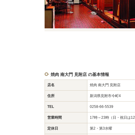
焼肉 南大門 見附店 の基本情報
店名
焼肉 南大門 見附店
住所
新潟県見附市今町4
TEL
0258-66-5539
営業時間
17時～23時（日・祝日は1
定休日
第2・第3水曜