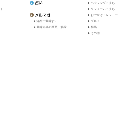
ト
ハウジングこまち
ット
リフォームこまち
おでかけ・レジャー
無料で登録する
グルメ
登録内容の変更・解除
群馬
その他