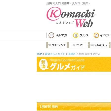
焼肉 南大門 見附店 - 見附市（焼肉）
TOP
新潟グルメガイド
見附市
焼肉 南大門 見附店
[見附市] 焼肉