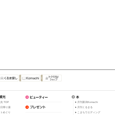
光 TOP
月刊新潟Komachi
・日帰り湯
月刊くるまる
ットめぐり
こまちウエディング