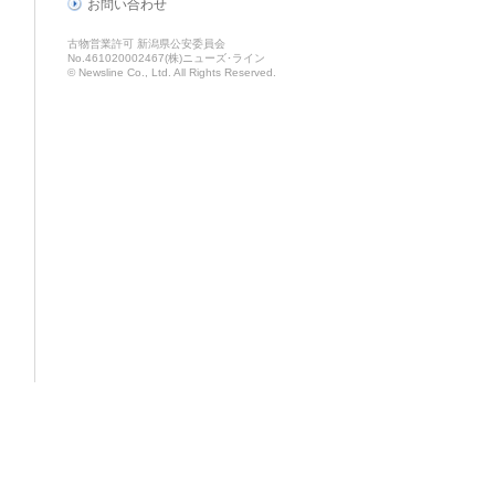
お問い合わせ
古物営業許可 新潟県公安委員会
No.461020002467(株)ニューズ･ライン
© Newsline Co., Ltd. All Rights Reserved.