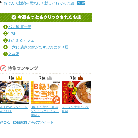
おでんで新潟を元気に！新しいおでんの魅...
パン屋 喜十郎
宇呀
わたまるカフェ
十六代 農家の嫁がむすぶおにぎり屋
とみ家
みんなのランチ・お
B級！ご当地！新潟
ラーメン大賞こって
昼ごはん
ケンミングルメ～上
り編
越編～
@toku_komachi からのツイート