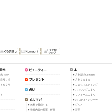
光 TOP
月刊新潟Komachi
・日帰り湯
月刊くるまる
ットめぐり
こまちウエディング
ト
ハウジングこまち
ット
リフォームこまち
おでかけ・レジャー
無料で登録する
グルメ
登録内容の変更・解除
群馬