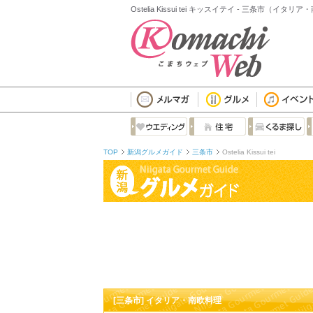
Ostelia Kissui tei キッスイテイ - 三条市（イタリ
TOP
新潟グルメガイド
三条市
Ostelia Kissui tei
[三条市] イタリア・南欧料理