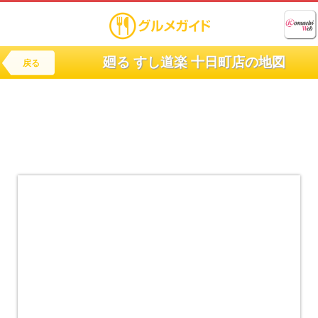
廻る すし道楽 十日町店の地図
戻る