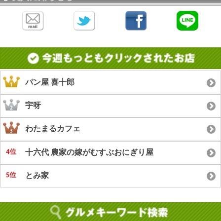
パン屋 喜十郎
宇呀
わたまるカフェ
十六代 農家の嫁がむすぶおにぎり屋
とみ家