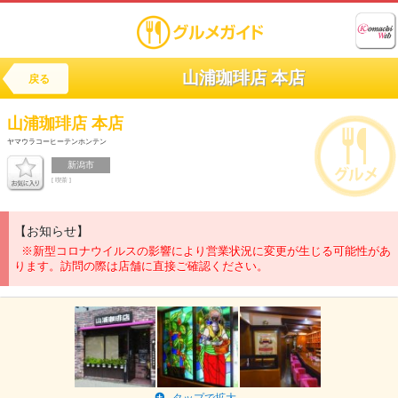
山浦珈琲店 本店
戻る
山浦珈琲店 本店
ヤマウラコーヒーテンホンテン
新潟市
[ 喫茶 ]
【お知らせ】
※新型コロナウイルスの影響により営業状況に変更が生じる可能性があ
ります。訪問の際は店舗に直接ご確認ください。
タップで拡大