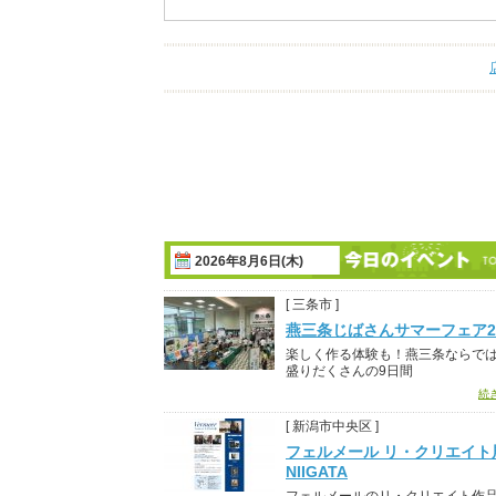
2026年8月6日(木)
[ 三条市 ]
燕三条じばさんサマーフェア20
楽しく作る体験も！燕三条ならで
盛りだくさんの9日間
続
[ 新潟市中央区 ]
フェルメール リ・クリエイト展
NIIGATA