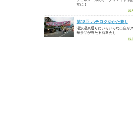
フェルメールのリ・クリエイト作品
堂に！
続
第18回 ハチロクゆかた祭り
湯沢温泉通りにいろいろな出店が
華景品が当たる抽選会も
続