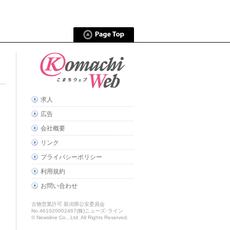
求人
広告
会社概要
リンク
プライバシーポリシー
利用規約
お問い合わせ
古物営業許可 新潟県公安委員会
No.461020002467(株)ニューズ･ライン
© Newsline Co., Ltd. All Rights Reserved.