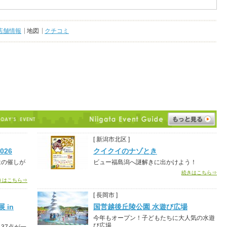
店舗情報
地図
クチコミ
[ 新潟市北区 ]
26
クイクイのナゾとき
はの催しが
ビュー福島潟へ謎解きに出かけよう！
続きはこちら⇒
きはこちら⇒
[ 長岡市 ]
 in
国営越後丘陵公園 水遊び広場
今年もオープン！子どもたちに大人気の水遊
び広場