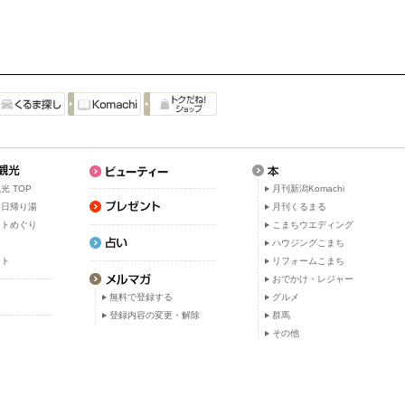
光 TOP
月刊新潟Komachi
・日帰り湯
月刊くるまる
ットめぐり
こまちウエディング
ト
ハウジングこまち
ット
リフォームこまち
おでかけ・レジャー
無料で登録する
グルメ
登録内容の変更・解除
群馬
その他