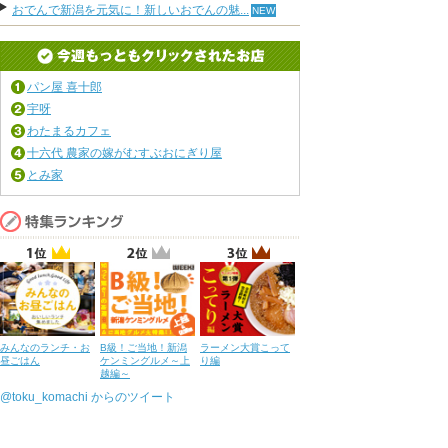
おでんで新潟を元気に！新しいおでんの魅...
パン屋 喜十郎
宇呀
わたまるカフェ
十六代 農家の嫁がむすぶおにぎり屋
とみ家
みんなのランチ・お
B級！ご当地！新潟
ラーメン大賞こって
昼ごはん
ケンミングルメ～上
り編
越編～
@toku_komachi からのツイート