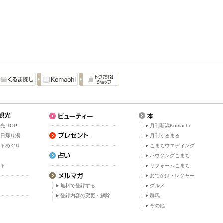
光 TOP
月刊新潟Komachi
・日帰り湯
月刊くるまる
ットめぐり
こまちウエディング
ト
ハウジングこまち
ット
リフォームこまち
おでかけ・レジャー
無料で登録する
グルメ
登録内容の変更・解除
群馬
その他