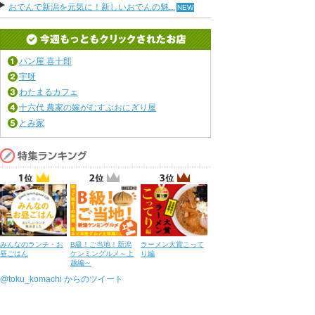
おでんで新潟を元気に！新しいおでんの魅...
パン屋 喜十郎
宇呀
わたまるカフェ
十六代 農家の嫁がむすぶおにぎり屋
とみ家
みんなのランチ・お
B級！ご当地！新潟
ラーメン大賞こって
昼ごはん
ケンミングルメ～上
り編
越編～
@toku_komachi からのツイート