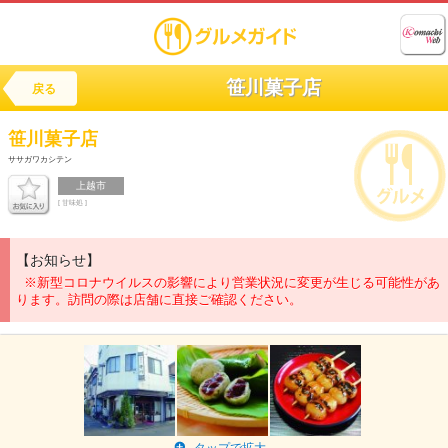
笹川菓子店
戻る
笹川菓子店
ササガワカシテン
上越市
[ 甘味処 ]
【お知らせ】
※新型コロナウイルスの影響により営業状況に変更が生じる可能性があ
ります。訪問の際は店舗に直接ご確認ください。
タップで拡大