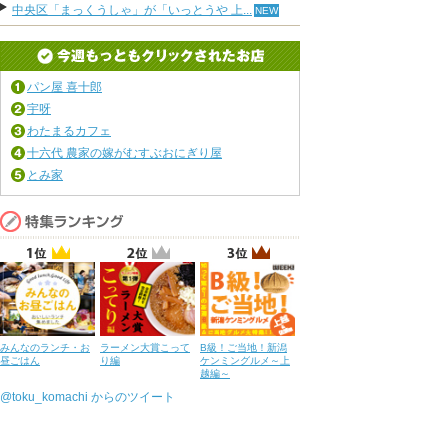
中央区「まっくうしゃ」が「いっとうや 上...
パン屋 喜十郎
宇呀
わたまるカフェ
十六代 農家の嫁がむすぶおにぎり屋
とみ家
みんなのランチ・お
ラーメン大賞こって
B級！ご当地！新潟
昼ごはん
り編
ケンミングルメ～上
越編～
@toku_komachi からのツイート