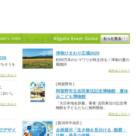
津南ひまわり広場2026
026
約50万本のヒマワリが咲き誇る！津南の夏の
ごちそうを
風物詩
続きはこちら⇒
きはこちら⇒
[ 阿賀野市 ]
ト
阿賀野市立吉田東伍記念博物館 夏休
においし
みこども博物館
「大日本地名辞書」著者･吉田東伍の記念博
きはこちら⇒
物館を子どもたちに無料開放...
続きはこちら⇒
[ 新潟市中央区 ]
でデザイ
企画展示「生き物を見分ける -観察・
比較・発見の体験-」