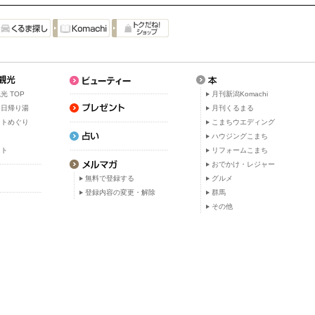
光 TOP
月刊新潟Komachi
・日帰り湯
月刊くるまる
ットめぐり
こまちウエディング
ト
ハウジングこまち
ット
リフォームこまち
おでかけ・レジャー
無料で登録する
グルメ
登録内容の変更・解除
群馬
その他