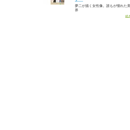
夢二が描く女性像。誰もが憧れた
界
続