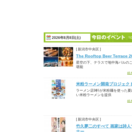
2026年8月8日(土)
[ 新潟市中央区 ]
The Rooftop Beer Terrace 2
星空の下、テラスで地中海バルの
堪能
続
米粉ラーメン開発プロジェク
ラーメン店9軒が米粉麺を使った夏
い米粉ラーメンを提供
続
[ 新潟市中央区 ]
竹久夢二のすべて 画家は詩人
ナー