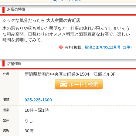
お店の特徴
シックな気分だったら 大人空間の古町店
木の温もりや落ち着いた照明など、仕事の疲れが飛んでしまいそう
な和み空間。日替わりのオススメ料理と酒類豊富なお酒で、楽しい
時間を満喫してみて。
[有料] 掲載：
新潟こまち'05.12月号（1件）
店舗情報
新潟県新潟市中央区古町通8-1504 江部ビル3F
住所
025-225-1600
電話
18時～深1時
営業
なし
定休
30席
席数