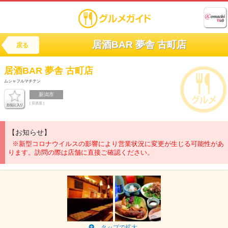
居酒BAR 夢舎 古町店
戻る
居酒BAR
夢舎 古町店
ムシャフルマチテン
新潟市
[ 居酒屋 ]
【お知らせ】
※新型コロナウイルスの影響により営業状況に変更が生じる可能性があ
ります。訪問の際は店舗に直接ご確認ください。
タップで拡大