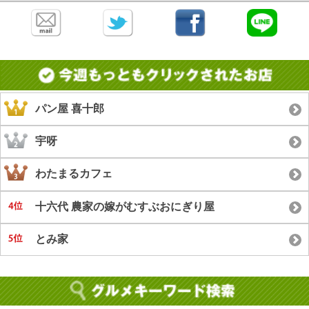
パン屋 喜十郎
宇呀
わたまるカフェ
十六代 農家の嫁がむすぶおにぎり屋
とみ家