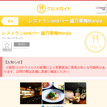
レストランandバー 越乃寒梅Manjia
戻る
レストランandバー
越乃寒梅Manjia
コシノカンバイマンジャ
新潟市
[ レストランバー ]
【お知らせ】
※新型コロナウイルスの影響により営業状況に変更が生じる可能性があ
ります。訪問の際は店舗に直接ご確認ください。
タップで拡大