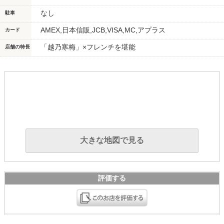
なし
駐車
AMEX,日本信販,JCB,VISA,MC,アプラス
カード
「越乃寒梅」×フレンチを堪能
店舗の特長
大きな地図で見る
評価する