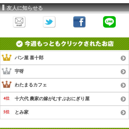
友人に知らせる
パン屋 喜十郎
宇呀
わたまるカフェ
十六代 農家の嫁がむすぶおにぎり屋
とみ家