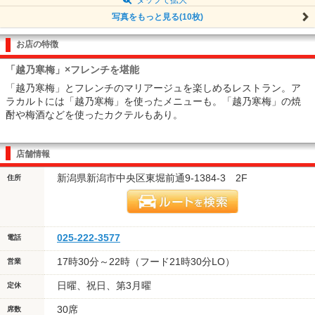
写真をもっと見る(10枚)
お店の特徴
「越乃寒梅」×フレンチを堪能
「越乃寒梅」とフレンチのマリアージュを楽しめるレストラン。ア
ラカルトには「越乃寒梅」を使ったメニューも。「越乃寒梅」の焼
酎や梅酒などを使ったカクテルもあり。
店舗情報
新潟県新潟市中央区東堀前通9-1384-3 2F
住所
025-222-3577
電話
17時30分～22時（フード21時30分LO）
営業
日曜、祝日、第3月曜
定休
30席
席数