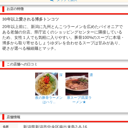
お店の特徴
30年以上愛される博多トンコツ
20年以上前に、新潟に九州とんこつラーメンを広めたパイオニアで
ある老舗の分店。県庁近くのショッピングセンターに隣接している
ため、女性１人でも気軽に入りやすい。豚骨100%のスープに本場・
博多から取り寄せるしょうゆダレを合わせるスープは甘みがあり、
硬さが選べる極細麺とマッチ。
この店舗への口コミ
深
濃
夜の豚骨ラーメン
厚スープ!高菜ラ
はハリ...
ーメン★
店舗情報
新潟県新潟市中央区南出来島2-8-16
住所