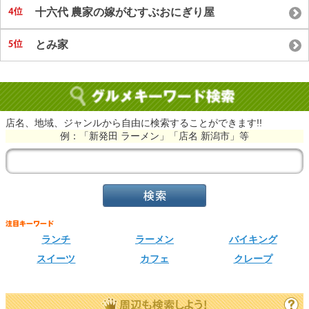
十六代 農家の嫁がむすぶおにぎり屋
とみ家
店名、地域、ジャンルから自由に検索することができます!!
例：「新発田 ラーメン」「店名 新潟市」等
ランチ
ラーメン
バイキング
スイーツ
カフェ
クレープ