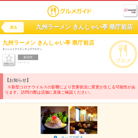
九州ラーメン きんしゃい亭 県庁前店
戻る
九州ラーメン
きんしゃい亭 県庁前店
キンシャイテイケンチョウマエテン
新潟市
[ ラーメン ]
【お知らせ】
※新型コロナウイルスの影響により営業状況に変更が生じる可能性があ
ります。訪問の際は店舗に直接ご確認ください。
タップで拡大