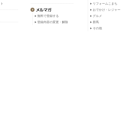
ット
リフォームこまち
おでかけ・レジャー
無料で登録する
グルメ
登録内容の変更・解除
群馬
その他