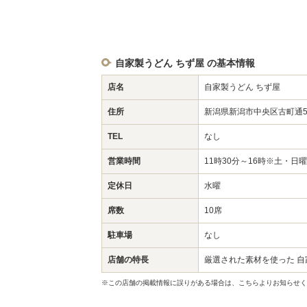
自家製うどん ちず屋 の基本情報
店名
自家製うどん ちず屋
住所
新潟県新潟市中央区古町通5-
TEL
なし
営業時間
11時30分～16時※土・日
定休日
水曜
席数
10席
駐車場
なし
店舗の特長
厳選された素材を使った 自
※この店舗の掲載情報に誤りがある場合は、こちらよりお知らせく