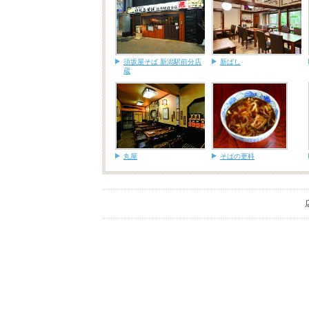
須坂屋そば 新潟駅前分店
新ばし
蔵
丸屋
そばの更科