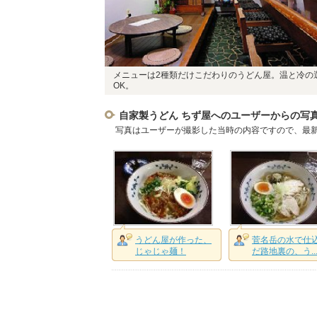
メニューは2種類だけこだわりのうどん屋。温と冷の
OK。
自家製うどん ちず屋へのユーザーからの写
写真はユーザーが撮影した当時の内容ですので、最
うどん屋が作った、
菅名岳の水で仕
じゃじゃ麺！
だ路地裏の、う..