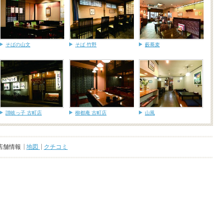
そばの山文
そば 竹野
藪蕎麦
讃岐っ子 古町店
柳都庵 古町店
山風
店舗情報
地図
クチコミ