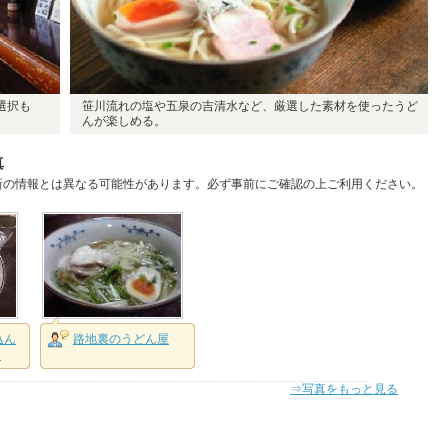
選択も
笹川流れの塩や五泉の吉清水など、厳選した素材を使ったうど
んが楽しめる。
真
新の情報とは異なる可能性があります。必ず事前にご確認の上ご利用ください。
込ん
路地裏のうどん屋
.
⇒写真をもっと見る