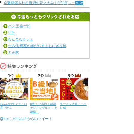
今週開催される新潟の花火大会｜8/3(月)～...
パン屋 喜十郎
宇呀
わたまるカフェ
十六代 農家の嫁がむすぶおにぎり屋
とみ家
みんなのランチ・お
B級！ご当地！新潟
ラーメン大賞こって
昼ごはん
ケンミングルメ～上
り編
越編～
@toku_komachi からのツイート