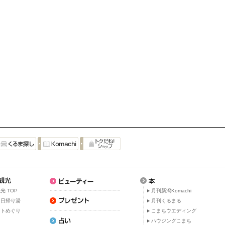
光 TOP
月刊新潟Komachi
・日帰り湯
月刊くるまる
ットめぐり
こまちウエディング
ト
ハウジングこまち