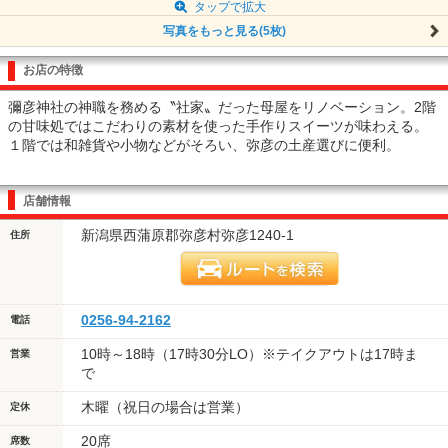
タップで拡大
写真をもっと見る(5枚)
お店の特徴
彌彦神社の神職を務める〝社家〟だった母屋をリノベーション。2階
の甘味処ではこだわりの素材を使った手作りスイーツが味わえる。
１階では和雑貨や小物などがそろい、弥彦の土産選びに便利。
店舗情報
新潟県西蒲原郡弥彦村弥彦1240-1
住所
0256-94-2162
電話
10時～18時（17時30分LO）※テイクアウトは17時ま
営業
で
木曜（祝日の場合は営業）
定休
20席
席数