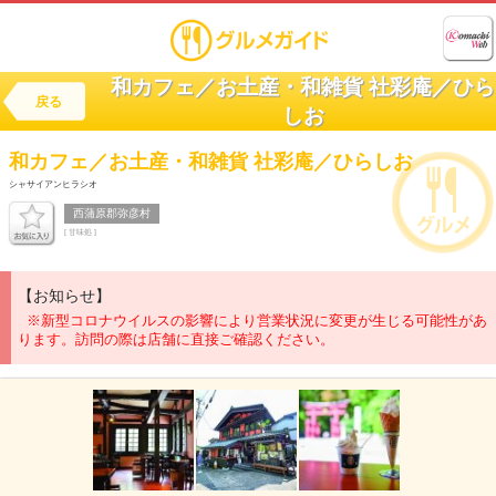
和カフェ／お土産・和雑貨 社彩庵／ひら
戻る
しお
和カフェ／お土産・和雑貨
社彩庵／ひらしお
シャサイアンヒラシオ
西蒲原郡弥彦村
[ 甘味処 ]
【お知らせ】
※新型コロナウイルスの影響により営業状況に変更が生じる可能性があ
ります。訪問の際は店舗に直接ご確認ください。