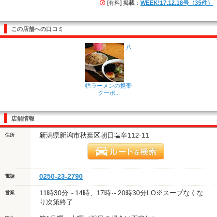
[有料] 掲載：
WEEK!17.12.18号（35件）
この店舗への口コミ
八
幡ラーメンの携帯
クーポ...
店舗情報
新潟県新潟市秋葉区朝日塩辛112-11
住所
0250-23-2790
電話
11時30分～14時、17時～20時30分LO※スープなくな
営業
り次第終了