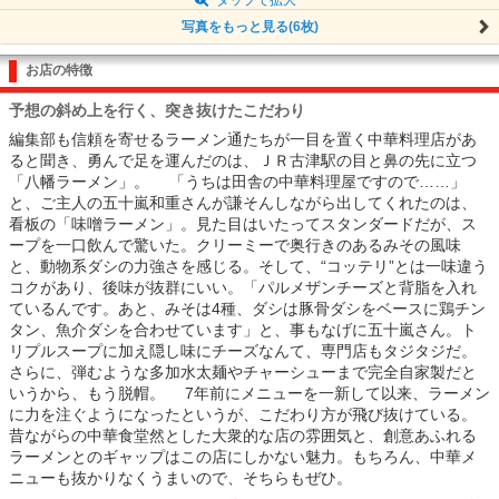
写真をもっと見る(6枚)
お店の特徴
予想の斜め上を行く、突き抜けたこだわり
編集部も信頼を寄せるラーメン通たちが一目を置く中華料理店があ
ると聞き、勇んで足を運んだのは、ＪＲ古津駅の目と鼻の先に立つ
「八幡ラーメン」。 「うちは田舎の中華料理屋ですので……」
と、ご主人の五十嵐和重さんが謙そんしながら出してくれたのは、
看板の「味噌ラーメン」。見た目はいたってスタンダードだが、ス
ープを一口飲んで驚いた。クリーミーで奥行きのあるみその風味
と、動物系ダシの力強さを感じる。そして、“コッテリ”とは一味違う
コクがあり、後味が抜群にいい。「パルメザンチーズと背脂を入れ
ているんです。あと、みそは4種、ダシは豚骨ダシをベースに鶏チン
タン、魚介ダシを合わせています」と、事もなげに五十嵐さん。ト
リプルスープに加え隠し味にチーズなんて、専門店もタジタジだ。
さらに、弾むような多加水太麺やチャーシューまで完全自家製だと
いうから、もう脱帽。 7年前にメニューを一新して以来、ラーメン
に力を注ぐようになったというが、こだわり方が飛び抜けている。
昔ながらの中華食堂然とした大衆的な店の雰囲気と、創意あふれる
ラーメンとのギャップはこの店にしかない魅力。もちろん、中華メ
ニューも抜かりなくうまいので、そちらもぜひ。