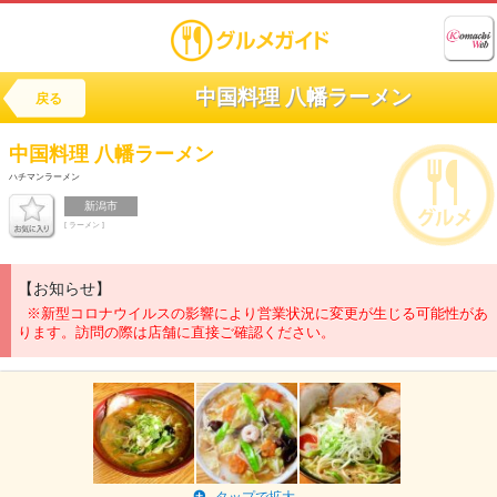
中国料理 八幡ラーメン
戻る
中国料理
八幡ラーメン
ハチマンラーメン
新潟市
[ ラーメン ]
【お知らせ】
※新型コロナウイルスの影響により営業状況に変更が生じる可能性があ
ります。訪問の際は店舗に直接ご確認ください。
タップで拡大