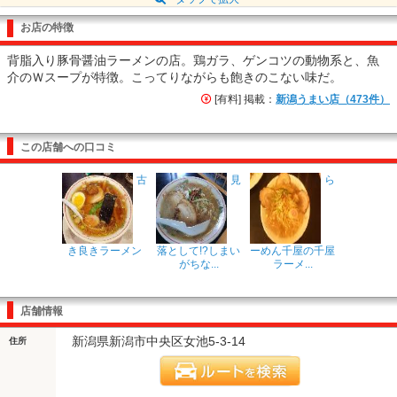
お店の特徴
背脂入り豚骨醤油ラーメンの店。鶏ガラ、ゲンコツの動物系と、魚
介のＷスープが特徴。こってりながらも飽きのこない味だ。
[有料] 掲載：
新潟うまい店（473件）
この店舗への口コミ
古
見
ら
き良きラーメン
落として!?しまい
ーめん千屋の千屋
がちな...
ラーメ...
店舗情報
新潟県新潟市中央区女池5-3-14
住所