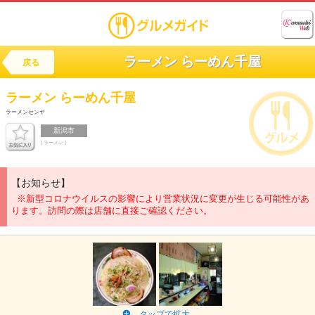
ラーメン らーめん千屋
戻る
ラーメン
らーめん千屋
ラーメンセンヤ
新潟市
[ ラーメン ]
【お知らせ】
※新型コロナウイルスの影響により営業状況に変更が生じる可能性があ
ります。訪問の際は店舗に直接ご確認ください。
タップで拡大