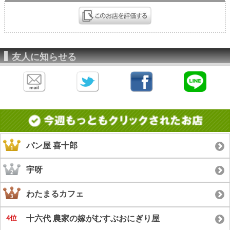
友人に知らせる
パン屋 喜十郎
宇呀
わたまるカフェ
十六代 農家の嫁がむすぶおにぎり屋