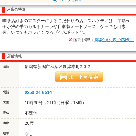
お店の特徴
喫茶店好きのマスターによるこだわりの店。スパゲティは、半熟玉
子が決め手のカルボナーラや自家製ミートソース。ケーキも自家
製。いつでもホッとくつろげるスポットだ。
[有料] 掲載：
新潟うまい店（473件）
店舗情報
新潟県新潟市秋葉区新津本町2-3-2
住所
0250-24-6514
電話
10時30分～21時（日曜～15時）
営業
不定休
定休
20席
席数
なし
駐車