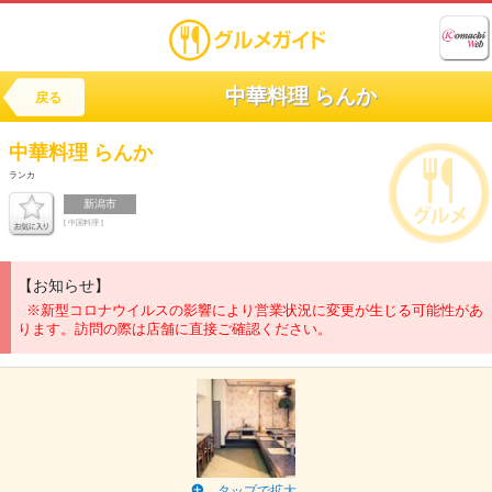
中華料理 らんか
戻る
中華料理
らんか
ランカ
新潟市
[ 中国料理 ]
【お知らせ】
※新型コロナウイルスの影響により営業状況に変更が生じる可能性があ
ります。訪問の際は店舗に直接ご確認ください。
タップで拡大