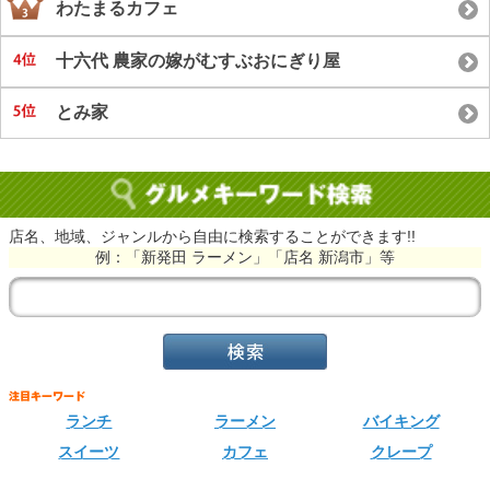
わたまるカフェ
十六代 農家の嫁がむすぶおにぎり屋
とみ家
店名、地域、ジャンルから自由に検索することができます!!
例：「新発田 ラーメン」「店名 新潟市」等
ランチ
ラーメン
バイキング
スイーツ
カフェ
クレープ