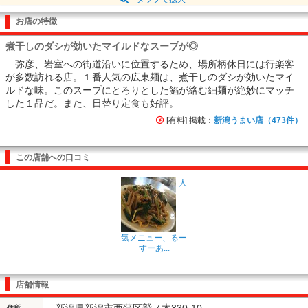
お店の特徴
煮干しのダシが効いたマイルドなスープが◎
弥彦、岩室への街道沿いに位置するため、場所柄休日には行楽客
が多数訪れる店。１番人気の広東麺は、煮干しのダシが効いたマイ
ルドな味。このスープにとろりとした餡が絡む細麺が絶妙にマッチ
した１品だ。また、日替り定食も好評。
[有料] 掲載：
新潟うまい店（473件）
この店舗への口コミ
人
気メニュー、るー
すーあ...
店舗情報
新潟県新潟市西蒲区鷲ノ木330-10
住所