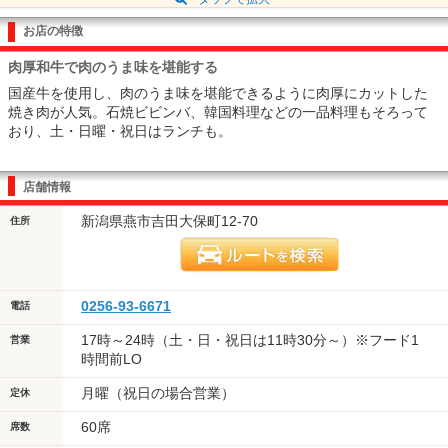
お店の特徴
肉厚和牛で肉のうま味を堪能する
国産牛を使用し、肉のうま味を堪能できるように肉厚にカットした
焼き肉が人気。石焼ビビンバ、韓国料理などの一品料理もそろって
おり、土・日曜・祝日はランチも。
店舗情報
新潟県燕市吉田大保町12-70
住所
0256-93-6671
電話
17時～24時（土・日・祝日は11時30分～）※フード1
営業
時間前LO
月曜（祝日の場合営業）
定休
60席
席数