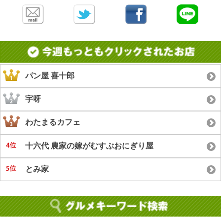
パン屋 喜十郎
宇呀
わたまるカフェ
十六代 農家の嫁がむすぶおにぎり屋
とみ家