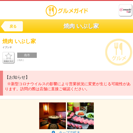
焼肉 いぶし家
戻る
焼肉
いぶし家
イブシヤ
燕市
[ 焼肉 ]
【お知らせ】
※新型コロナウイルスの影響により営業状況に変更が生じる可能性があ
ります。訪問の際は店舗に直接ご確認ください。
タップで拡大