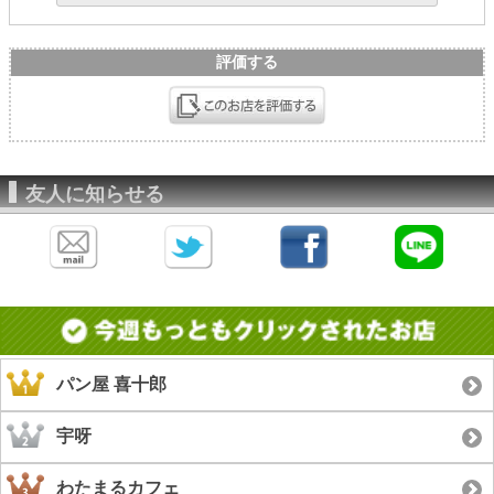
評価する
友人に知らせる
パン屋 喜十郎
宇呀
わたまるカフェ