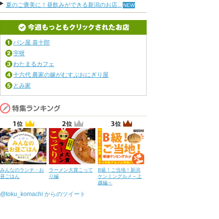
夏のご褒美に！昼飲みができる新潟のお店...
パン屋 喜十郎
宇呀
わたまるカフェ
十六代 農家の嫁がむすぶおにぎり屋
とみ家
みんなのランチ・お
ラーメン大賞こって
B級！ご当地！新潟
昼ごはん
り編
ケンミングルメ～上
越編～
@toku_komachi からのツイート