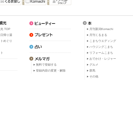
光 TOP
月刊新潟Komachi
・日帰り湯
月刊くるまる
ットめぐり
こまちウエディング
ト
ハウジングこまち
ット
リフォームこまち
おでかけ・レジャー
無料で登録する
グルメ
登録内容の変更・解除
群馬
その他