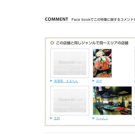
居酒屋 まるちん
浜や
五郎
ちゃんぷ