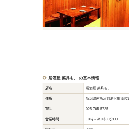
居酒屋 菜具も。 の基本情報
店名
居酒屋 菜具も。
住所
新潟県南魚沼郡湯沢町湯沢32
TEL
025-785-5725
営業時間
18時～深1時30分LO