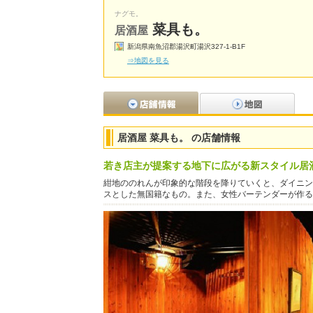
ナグモ。
菜具も。
居酒屋
新潟県南魚沼郡湯沢町湯沢327-1-B1F
⇒地図を見る
居酒屋 菜具も。 の店舗情報
若き店主が提案する地下に広がる新スタイル居
紺地ののれんが印象的な階段を降りていくと、ダイニン
スとした無国籍なもの。また、女性バーテンダーが作る