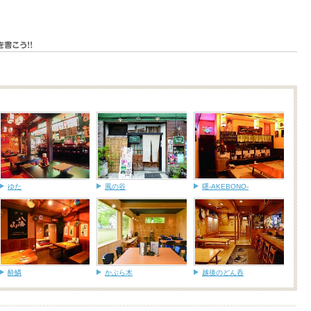
ゆた
風の谷
曙-AKEBONO-
酔鱗
かぶら木
越後のどん呑