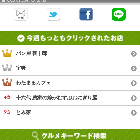
パン屋 喜十郎
宇呀
わたまるカフェ
十六代 農家の嫁がむすぶおにぎり屋
とみ家