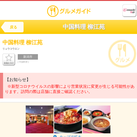
中国料理 柳江苑
戻る
中国料理
柳江苑
リュウコウエン
新潟市
[ 中国料理 ]
【お知らせ】
※新型コロナウイルスの影響により営業状況に変更が生じる可能性があ
ります。訪問の際は店舗に直接ご確認ください。
タップで拡大