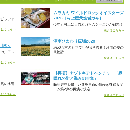
ムラカミ ワイルドロックオイスターズ
2026［村上産天然岩ガキ］
でピッツァ
今年も村上に天然岩ガキのシーズンが到来！
きはこちら⇒
続きはこちら⇒
津南ひまわり広場2026
川巡り
約50万本のヒマワリが咲き誇る！津南の夏の
天の川アン
風物詩
続きはこちら⇒
きはこちら⇒
【再演】ナゾトキアドベンチャー「霧
隠れの街と導きの金魚」
人気の水遊
昨年好評を博した新発田市の街歩き謎解きゲ
ーム第2弾の再演が決定！
きはこちら⇒
続きはこちら⇒