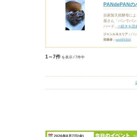
PANdePAN
自家製天然酵母によ
屋さん「パンでパン
ハード...
⇒続きを読
ジャンル＆エリア：
パン
投稿者：
tok495304
1～7件
を表示 / 7件中
2026年8月7日(金)