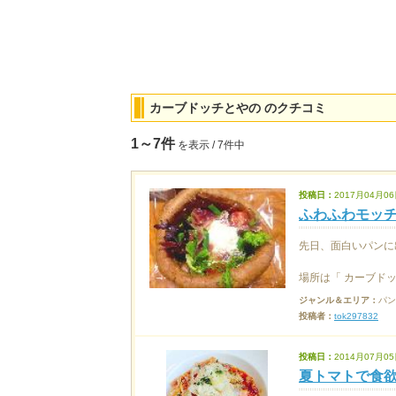
カーブドッチとやの のクチコミ
1～7件
を表示 / 7件中
投稿日：
2017月04月06
ふわふわモッ
先日、面白いパンに
場所は「 カーブドッチ
ジャンル＆エリア：
パン
投稿者：
tok297832
投稿日：
2014月07月05
夏トマトで食欲