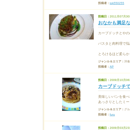
投稿者：
tok550255
投稿日：
2011月07月30
おなかも満足
カーブドッチとやの
パスタと肉料理で悩
とろけるほど柔らかく
ジャンル＆エリア：
洋食
投稿者：
AP
投稿日：
2009月10月06
カーブドッチ
美味しいパンを食べ
あっさりとしたミー
ジャンル＆エリア：
グル
投稿者：
furu
投稿日：
2009月03月23