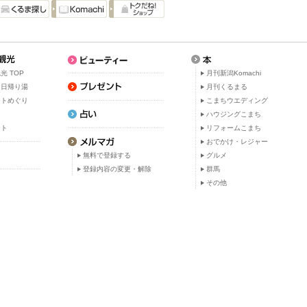
光 TOP
月刊新潟Komachi
・日帰り湯
月刊くるまる
ットめぐり
こまちウエディング
ト
ハウジングこまち
ット
リフォームこまち
おでかけ・レジャー
無料で登録する
グルメ
登録内容の変更・解除
群馬
その他