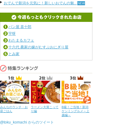
おでんで新潟を元気に！新しいおでんの魅...
パン屋 喜十郎
宇呀
わたまるカフェ
十六代 農家の嫁がむすぶおにぎり屋
とみ家
みんなのランチ・お
ラーメン大賞こって
B級！ご当地！新潟
昼ごはん
り編
ケンミングルメ～上
越編～
@toku_komachi からのツイート