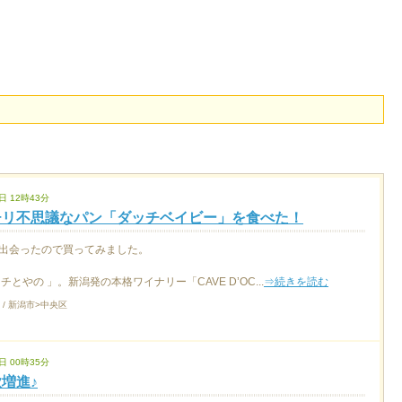
日 12時43分
チリ不思議なパン「ダッチベイビー」を食べた！
出会ったので買ってみました。
とやの 」。新潟発の本格ワイナリー「CAVE D’OC...
⇒続きを読む
 / 新潟市>中央区
日 00時35分
増進♪