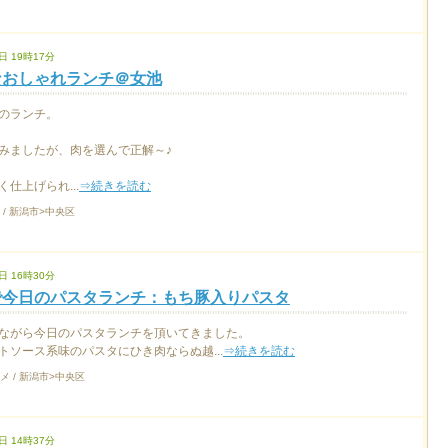
日 19時17分
なおしゃれランチ＠女池
のランチ。
みましたが、肉を選んで正解～♪
仕上げられ...
⇒続きを読む
 / 新潟市>中央区
日 16時30分
で今日のパスタランチ：もち豚入りパスタ
ながら今日のパスタランチを頂いてきました。
トソース系味のパスタにひき肉ならぬ越...
⇒続きを読む
メ / 新潟市>中央区
日 14時37分