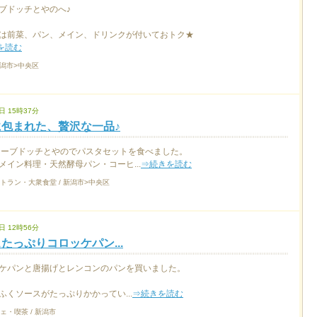
ブドッチとやのへ♪
は前菜、パン、メイン、ドリンクが付いておトク★
を読む
新潟市>中央区
日 15時37分
包まれた、贅沢な一品♪
カーブドッチとやのでパスタセットを食べました。
メイン料理・天然酵母パン・コーヒ...
⇒続きを読む
トラン・大衆食堂 / 新潟市>中央区
日 12時56分
たっぷりコロッケパン...
ケパンと唐揚げとレンコンのパンを買いました。
くソースがたっぷりかかってい...
⇒続きを読む
ェ・喫茶 / 新潟市