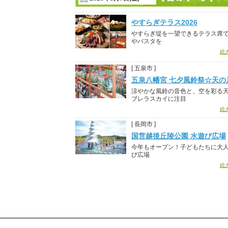
やすらぎテラス2026
やすらぎ堤を一望できるテラス席
やパスタを
続
[ 五泉市 ]
五泉八幡宮 七夕風鈴祭☆天の
涼やかな風鈴の音色と、空を彩る
ブレラスカイに注目
続
[ 長岡市 ]
国営越後丘陵公園 水遊び広場
今年もオープン！子どもたちに大
び広場
続