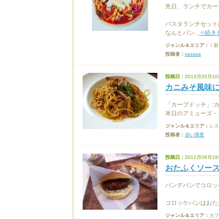
先日、ランチでカー
パスタランチセット
なんとパン...
⇒続き
ジャンル＆エリア：
/ 
投稿者：
sasasa
投稿日：
2013月05月10
カニみそ風味に
「カーブドッチ」:
本日のアミューズ・
ジャンル＆エリア：
レス
投稿者：
赤い彗星
投稿日：
2011月09月19
おたふくソース
パンデパンでコロッ
コロッケパンはおたふ
ジャンル＆エリア：
カフ