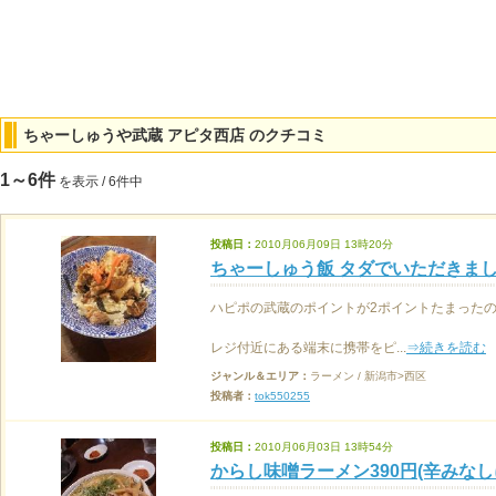
ちゃーしゅうや武蔵 アピタ西店 のクチコミ
1～6件
を表示 / 6件中
投稿日：
2010月06月09日 13時20分
ちゃーしゅう飯 タダでいただきました
ハピポの武蔵のポイントが2ポイントたまったの
レジ付近にある端末に携帯をピ...
⇒続きを読む
ジャンル＆エリア：
ラーメン / 新潟市>西区
投稿者：
tok550255
投稿日：
2010月06月03日 13時54分
からし味噌ラーメン390円(辛みなしに