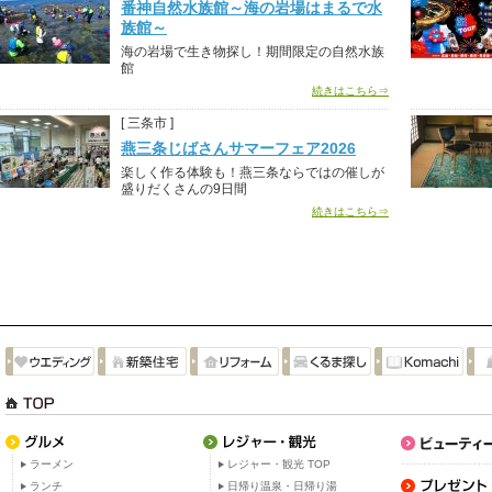
番神自然水族館～海の岩場はまるで水
族館～
海の岩場で生き物探し！期間限定の自然水族
館
続きはこちら⇒
[ 三条市 ]
燕三条じばさんサマーフェア2026
楽しく作る体験も！燕三条ならではの催しが
盛りだくさんの9日間
続きはこちら⇒
ラーメン
レジャー・観光 TOP
ランチ
日帰り温泉・日帰り湯