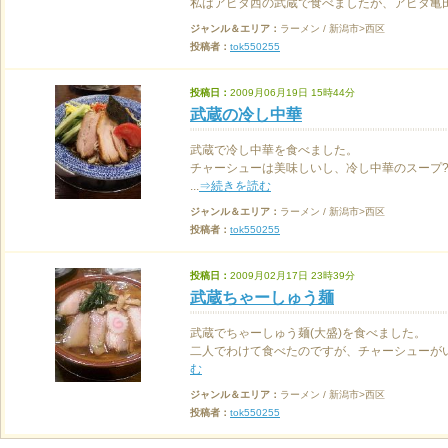
私はアピタ西の武蔵で食べましたが、アピタ亀田の
ジャンル＆エリア：
ラーメン / 新潟市>西区
投稿者：
tok550255
投稿日：
2009月06月19日 15時44分
武蔵の冷し中華
武蔵で冷し中華を食べました。
チャーシューは美味しいし、冷し中華のスープ
...
⇒続きを読む
ジャンル＆エリア：
ラーメン / 新潟市>西区
投稿者：
tok550255
投稿日：
2009月02月17日 23時39分
武蔵ちゃーしゅう麺
武蔵でちゃーしゅう麺(大盛)を食べました。
二人でわけて食べたのですが、チャーシューがい
む
ジャンル＆エリア：
ラーメン / 新潟市>西区
投稿者：
tok550255