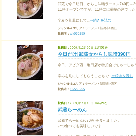
武蔵で今日明日、からし味噌ラーメン740円→3
11時オープンですが、11時には長蛇の列でした
辛みを別皿にして...
⇒続きを読む
ジャンル＆エリア：
ラーメン / 新潟市>西区
投稿者：
tok550255
投稿日：
2009月12月09日 11時53分
今日だけ!武蔵☆からし味噌390円
今日、アピタ西・亀田店が特招会でちゃーしゅう
辛みを別にしてもらうこともで...
⇒続きを読む
ジャンル＆エリア：
ラーメン / 新潟市>西区
投稿者：
tok550255
投稿日：
2009月11月18日 16時26分
武蔵らーめん
武蔵でらーめん(630円)を食べました。
いつ食べても美味しいです!