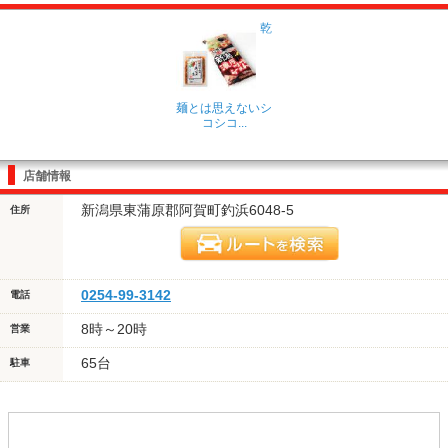
乾
麺とは思えないシ
コシコ...
店舗情報
新潟県東蒲原郡阿賀町釣浜6048-5
住所
0254-99-3142
電話
8時～20時
営業
65台
駐車