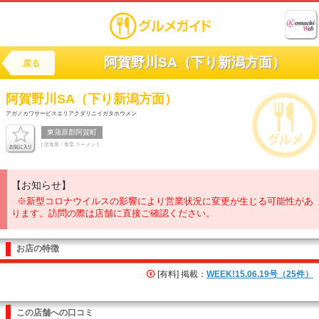
阿賀野川SA（下り新潟方面）
戻る
阿賀野川SA（下り新潟方面）
アガノカワサービスエリアクダリニイガタホウメン
東蒲原郡阿賀町
[ 定食屋・食堂,ラーメン ]
【お知らせ】
※新型コロナウイルスの影響により営業状況に変更が生じる可能性があ
ります。訪問の際は店舗に直接ご確認ください。
お店の特徴
[有料] 掲載：
WEEK!15.06.19号（25件）
この店舗への口コミ