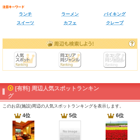
ランチ
ラーメン
バイキング
スイーツ
カフェ
クレープ
[有料] 周辺人気スポットランキン
グ
このお店(施設)周辺の人気スポットランキングを表示します。
4位
5位
6位