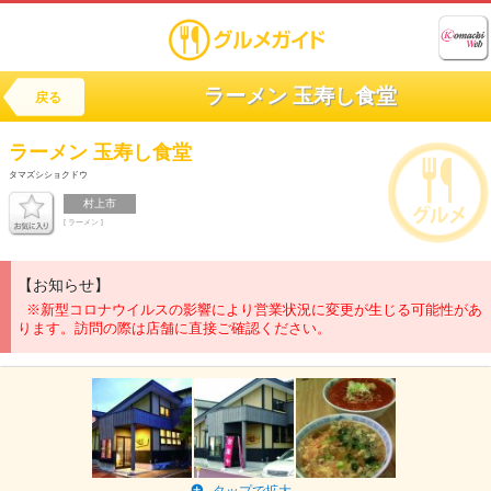
ラーメン 玉寿し食堂
戻る
ラーメン
玉寿し食堂
タマズシショクドウ
村上市
[ ラーメン ]
【お知らせ】
※新型コロナウイルスの影響により営業状況に変更が生じる可能性があ
ります。訪問の際は店舗に直接ご確認ください。
タップで拡大